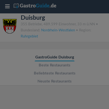
T
Duisburg
o
355 Betriebe, 489.599 Einwohner, 33 m ü.NN •
Bundesland:
Nordrhein-Westfalen
• Region:
g
Ruhrgebiet
g
GastroGuide Duisburg
l
Beste Restaurants
e
Beliebteste Restaurants
Neuste Restaurants
n
a