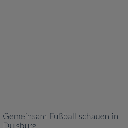
v
i
g
a
t
i
o
n
Gemeinsam Fußball schauen in
Duisburg