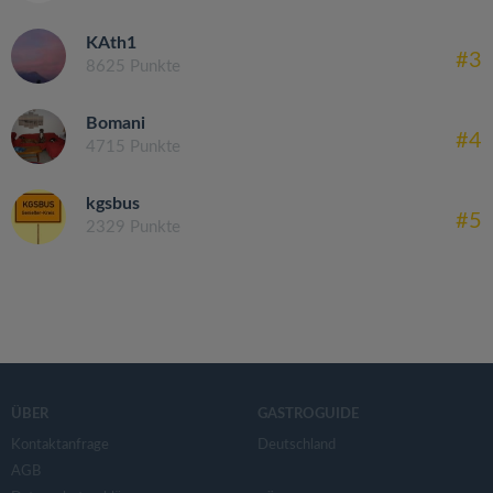
KAth1
#3
8625 Punkte
Bomani
#4
4715 Punkte
kgsbus
#5
2329 Punkte
ÜBER
GASTROGUIDE
Kontaktanfrage
Deutschland
AGB