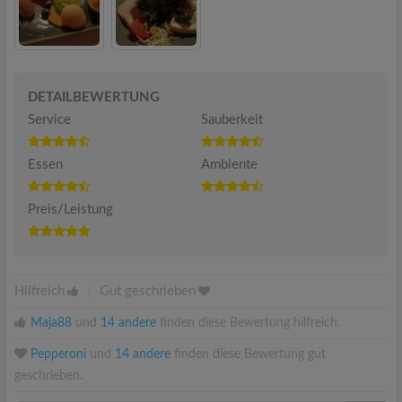
DETAILBEWERTUNG
Service
Sauberkeit
Essen
Ambiente
Preis/Leistung
Hilfreich
|
Gut geschrieben
Maja88
und
14 andere
finden diese Bewertung hilfreich.
Pepperoni
und
14 andere
finden diese Bewertung gut
geschrieben.