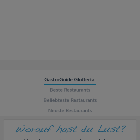
v
i
g
a
t
GastroGuide Glottertal
i
Beste Restaurants
o
Beliebteste Restaurants
Neuste Restaurants
n