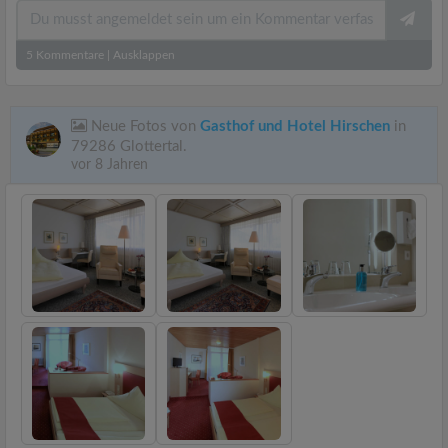
5
Kommentare
|
Ausklappen
Neue Fotos von
Gasthof und Hotel Hirschen
in
79286 Glottertal.
vor 8 Jahren