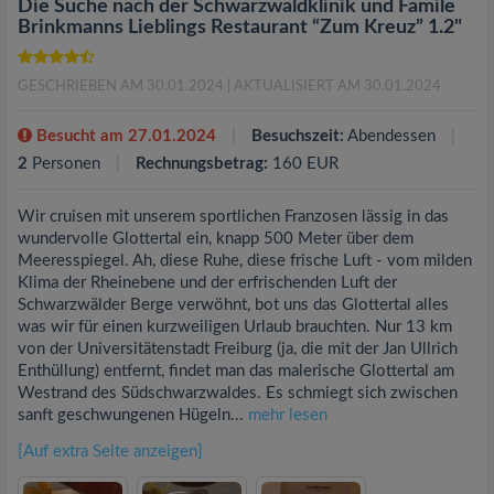
Die Suche nach der Schwarzwaldklinik und Famile
Brinkmanns Lieblings Restaurant “Zum Kreuz” 1.2"
GESCHRIEBEN AM 30.01.2024
| AKTUALISIERT AM 30.01.2024
Besucht am 27.01.2024
Besuchszeit:
Abendessen
2
Personen
Rechnungsbetrag:
160 EUR
Wir cruisen mit unserem sportlichen Franzosen lässig in das
wundervolle Glottertal ein, knapp 500 Meter über dem
Meeresspiegel. Ah, diese Ruhe, diese frische Luft - vom milden
Klima der Rheinebene und der erfrischenden Luft der
Schwarzwälder Berge verwöhnt, bot uns das Glottertal alles
was wir für einen kurzweiligen Urlaub brauchten. Nur 13 km
von der Universitätenstadt Freiburg (ja, die mit der Jan Ullrich
Enthüllung) entfernt, findet man das malerische Glottertal am
Westrand des Südschwarzwaldes. Es schmiegt sich zwischen
sanft geschwungenen Hügeln...
mehr lesen
[Auf extra Seite anzeigen]