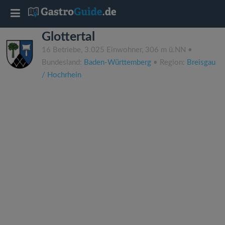
T
Glottertal
o
16 Betriebe, 3.025 Einwohner, 306 m ü.NN •
Bundesland:
Baden-Württemberg
• Region:
Breisgau
g
/ Hochrhein
g
l
e
n
a