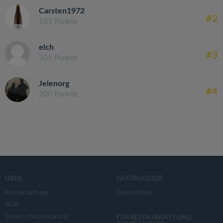
Carsten1972
#2
533 Punkte
elch
#3
305 Punkte
Jelenorg
#4
200 Punkte
ÜBER
GASTROGUIDE
Kontaktanfrage
Deutschland
AGB
Datenschutzerklärung
FÜR RESTAURANTS UND