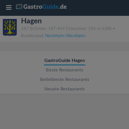
T
Hagen
o
167 Betriebe, 187.444 Einwohner, 106 m ü.NN •
Bundesland:
Nordrhein-Westfalen
g
g
GastroGuide Hagen
l
Beste Restaurants
Beliebteste Restaurants
e
Neuste Restaurants
n
a