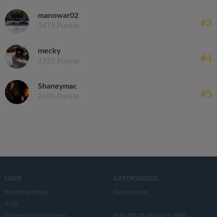
manowar02
#3
3475 Punkte
mecky
#4
2725 Punkte
Shaneymac
#5
2600 Punkte
ÜBER
GASTROGUIDE
Kontaktanfrage
Deutschland
AGB
Datenschutzerklärung
FÜR RESTAURANTS UND