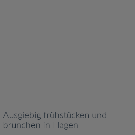
v
i
g
a
t
i
o
n
Ausgiebig frühstücken und
brunchen in Hagen