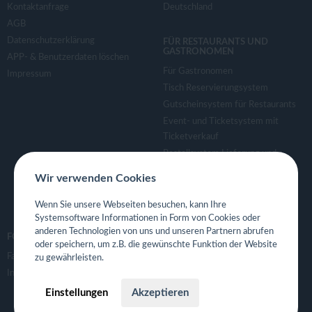
Kontaktanfrage
Deutschland
AGB
Datenschutzerklärung
FÜR RESTAURANTS UND
GASTRONOMEN
APP- & Benutzerdaten löschen
Für Gastronomen
Impressum
Tisch Reservierungsystem
Gutscheinsystem für Restaurants
Event- und Ticketsystem mit
Ticketverkauf
Bestellsystem Lieferung und
TakeAway
Wir verwenden Cookies
Webseiten für Restaurant
Eigene App für Restaurant
Wenn Sie unsere Webseiten besuchen, kann Ihre
Systemsoftware Informationen in Form von Cookies oder
anderen Technologien von uns und unseren Partnern abrufen
FOLGE UNS
oder speichern, um z.B. die gewünschte Funktion der Website
Facebook
zu gewährleisten.
Instagram
Einstellungen
Akzeptieren