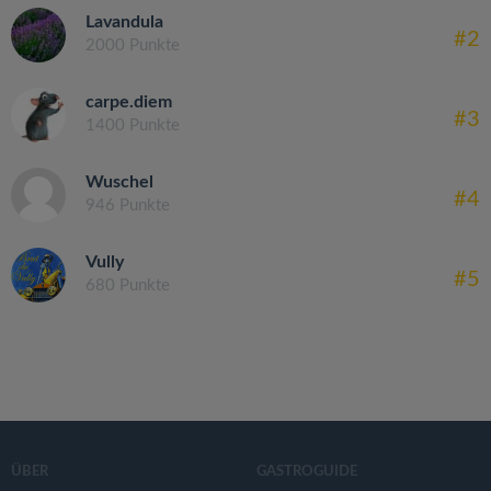
Lavandula
#2
2000 Punkte
carpe.diem
#3
1400 Punkte
Wuschel
#4
946 Punkte
Vully
#5
680 Punkte
ÜBER
GASTROGUIDE