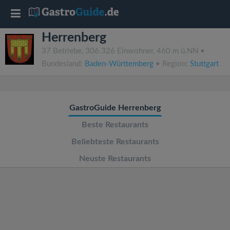
T
Herrenberg
o
37 Betriebe, 306.326 Einwohner, 460 m ü.NN •
Bundesland:
Baden-Württemberg
• Region:
Stuttgart
g
g
GastroGuide Herrenberg
l
Beste Restaurants
Beliebteste Restaurants
e
Neuste Restaurants
n
a