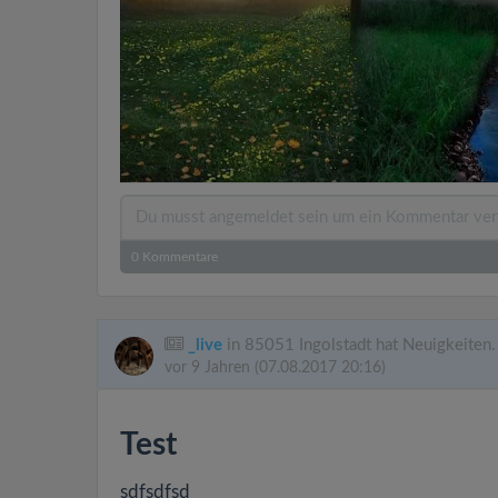
0
Kommentare
_live
in 85051 Ingolstadt hat Neuigkeiten.
vor 9 Jahren
(07.08.2017 20:16)
Test
sdfsdfsd