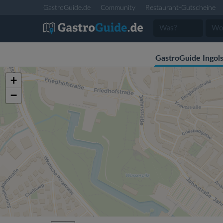
GastroGuide.de
Community
Restaurant-Gutscheine
GastroGuide Ingols
+
−