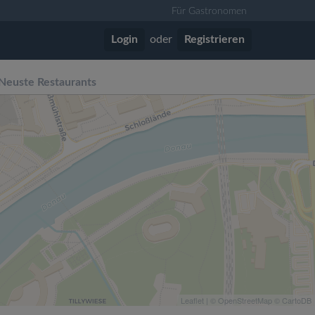
Für Gastronomen
Login
oder
Registrieren
Neuste Restaurants
Leaflet
| ©
OpenStreetMap
©
CartoDB