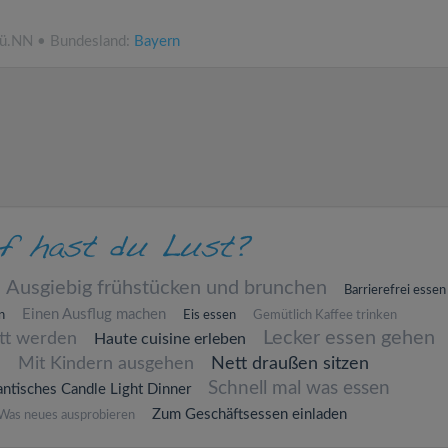
 ü.NN • Bundesland:
Bayern
Ausgiebig frühstücken und brunchen
Barrierefrei essen
Einen Ausflug machen
n
Eis essen
Gemütlich Kaffee trinken
Lecker essen gehen
att werden
Haute cuisine erleben
n
Mit Kindern ausgehen
Nett draußen sitzen
Schnell mal was essen
ntisches Candle Light Dinner
Zum Geschäftsessen einladen
Was neues ausprobieren