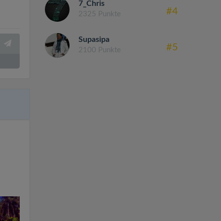
7_Chris
#4
2325 Punkte
Supasipa
#5
2100 Punkte