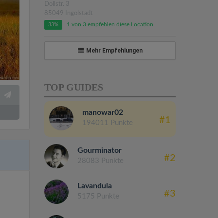
Dollstr. 3
85049 Ingolstadt
1 von 3 empfehlen diese Location
33%
Mehr Empfehlungen
TOP GUIDES
manowar02
#1
194011 Punkte
Gourminator
#2
28083 Punkte
Lavandula
#3
5175 Punkte