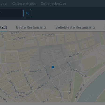
Jobs
Gastro eintragen
Beitrag schreiben
tadt
Beste Restaurants
Beliebteste Restaurants