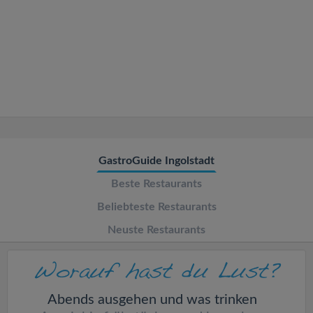
v
i
g
a
t
GastroGuide Ingolstadt
Beste Restaurants
i
Beliebteste Restaurants
o
Neuste Restaurants
n
Abends ausgehen und was trinken