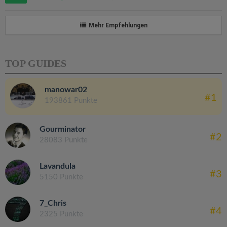
Mehr Empfehlungen
TOP GUIDES
manowar02
#1
193861 Punkte
Gourminator
#2
28083 Punkte
Lavandula
#3
5150 Punkte
7_Chris
#4
2325 Punkte