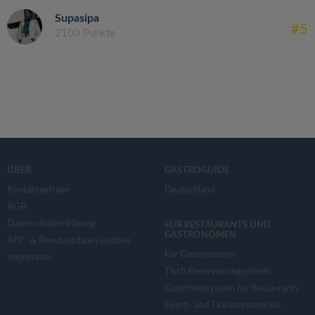
Supasipa
#5
2100 Punkte
ÜBER
GASTROGUIDE
Kontaktanfrage
Deutschland
AGB
Datenschutzerklärung
FÜR RESTAURANTS UND
GASTRONOMEN
APP- & Benutzerdaten löschen
Für Gastronomen
Impressum
Tisch Reservierungsystem
Gutscheinsystem für Restaurants
Event- und Ticketsystem mit