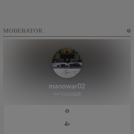
MODERATOR
manowar02
aus
Ingolstadt