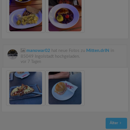
manowar02
hat neue Fotos zu
Mitten.drIN
in
85049 Ingolstadt hochgeladen.
vor 7 Tagen
Älter