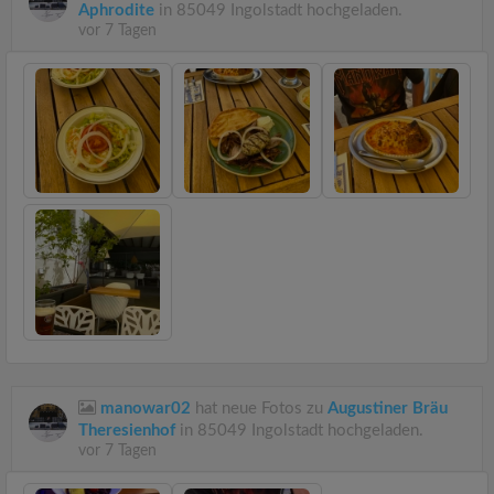
Aphrodite
in 85049 Ingolstadt hochgeladen.
vor 7 Tagen
manowar02
hat neue Fotos zu
Augustiner Bräu
Theresienhof
in 85049 Ingolstadt hochgeladen.
vor 7 Tagen