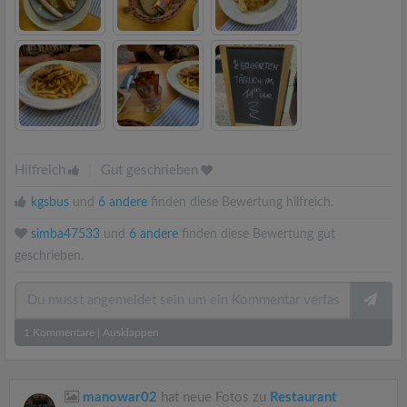
Hilfreich
|
Gut geschrieben
kgsbus
und
6 andere
finden diese Bewertung hilfreich.
simba47533
und
6 andere
finden diese Bewertung gut
geschrieben.
1
Kommentare
|
Ausklappen
manowar02
hat neue Fotos zu
Restaurant