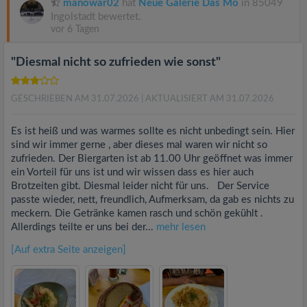
manowar02
hat
Neue Galerie Das Mo
in 85049
Ingolstadt bewertet.
vor 6 Tagen
"Diesmal nicht so zufrieden wie sonst"
GESCHRIEBEN AM 31.07.2026
| AKTUALISIERT AM 31.07.2026
Es ist heiß und was warmes sollte es nicht unbedingt sein. Hier
sind wir immer gerne , aber dieses mal waren wir nicht so
zufrieden. Der Biergarten ist ab 11.00 Uhr geöffnet was immer
ein Vorteil für uns ist und wir wissen dass es hier auch
Brotzeiten gibt. Diesmal leider nicht für uns. Der Service
passte wieder, nett, freundlich, Aufmerksam, da gab es nichts zu
meckern. Die Getränke kamen rasch und schön gekühlt .
Allerdings teilte er uns bei der...
mehr lesen
[Auf extra Seite anzeigen]