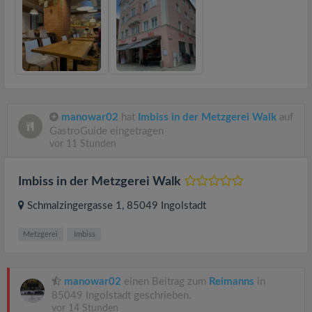
manowar02
hat
Imbiss in der Metzgerei Walk
auf
GastroGuide eingetragen
vor 11 Stunden
Imbiss in der Metzgerei Walk
Schmalzingergasse 1
, 85049
Ingolstadt
Metzgerei
Imbiss
manowar02
einen Beitrag zum
Reimanns
in
85049 Ingolstadt geschrieben.
vor 14 Stunden