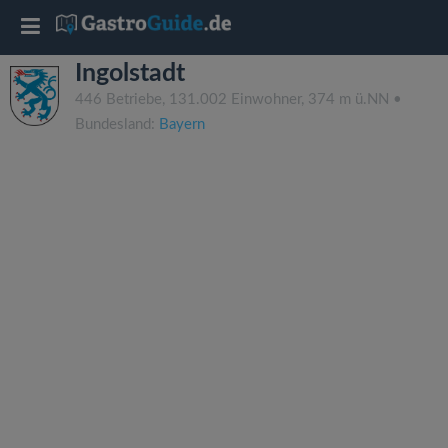
T
Ingolstadt
o
446 Betriebe, 131.002 Einwohner, 374 m ü.NN •
Bundesland:
Bayern
g
g
l
e
n
a