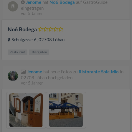
Jenome
hat
No6 Bodega
auf GastroGuide
eingetragen
vor 5 Jahren
No6 Bodega
Schulgasse 6
, 02708
Löbau
Restaurant
Biergarten
Jenome
hat neue Fotos zu
Ristorante Sole Mio
in
02708 Löbau hochgeladen.
vor 5 Jahren