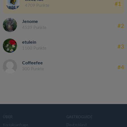
#1
4709 Punkte
Jenome
#2
4539 Punkte
etulein
#3
1100 Punkte
Coffeefee
#4
300 Punkte
ÜBER
GASTROGUIDE
Kontaktanfrage
Deutschland