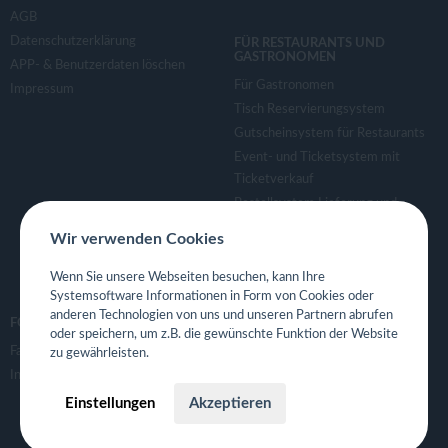
AGB
Datenschutzerklärung
FÜR RESTAURANTS UND
GASTRONOMEN
APP- & Benutzerdaten löschen
Für Gastronomen
Impressum
Tisch Reservierungsystem
Gutscheinsystem für Restaurants
Event- und Ticketsystem mit
Ticketverkauf
Bestellsystem Lieferung und
TakeAway
Wir verwenden Cookies
Webseiten für Restaurant
Eigene App für Restaurant
Wenn Sie unsere Webseiten besuchen, kann Ihre
Systemsoftware Informationen in Form von Cookies oder
anderen Technologien von uns und unseren Partnern abrufen
FOLGE UNS
oder speichern, um z.B. die gewünschte Funktion der Website
Facebook
zu gewährleisten.
Instagram
Einstellungen
Akzeptieren