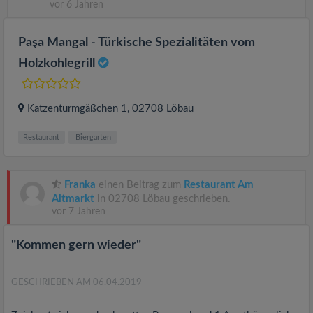
vor 6 Jahren
Paşa Mangal - Türkische Spezialitäten vom
Holzkohlegrill
Katzenturmgäßchen 1
, 02708
Löbau
Restaurant
Biergarten
Franka
einen Beitrag zum
Restaurant Am
Altmarkt
in 02708 Löbau geschrieben.
vor 7 Jahren
"Kommen gern wieder"
GESCHRIEBEN AM 06.04.2019