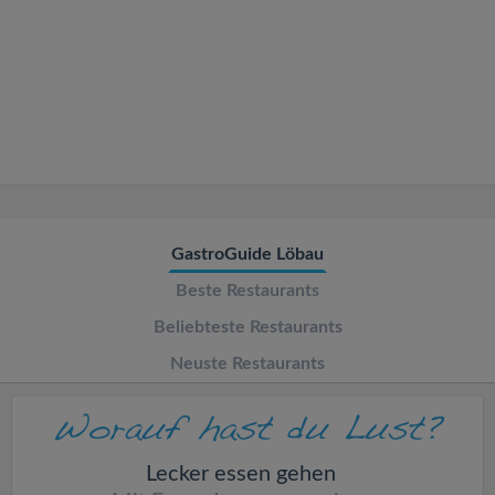
v
i
g
a
t
GastroGuide Löbau
Beste Restaurants
i
Beliebteste Restaurants
o
Neuste Restaurants
n
Lecker essen gehen