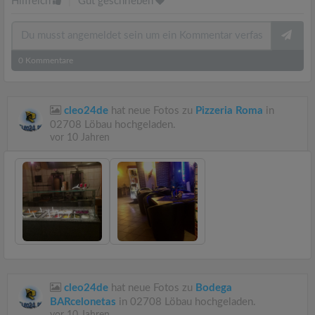
Hilfreich
|
Gut geschrieben
0
Kommentare
cleo24de
hat neue Fotos zu
Pizzeria Roma
in
02708 Löbau hochgeladen.
vor 10 Jahren
cleo24de
hat neue Fotos zu
Bodega
BARcelonetas
in 02708 Löbau hochgeladen.
vor 10 Jahren