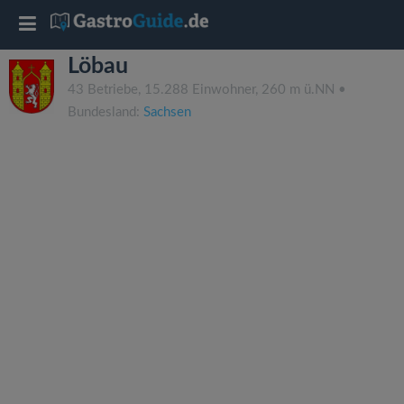
T
Löbau
o
43 Betriebe, 15.288 Einwohner, 260 m ü.NN •
Bundesland:
Sachsen
g
g
l
e
n
a