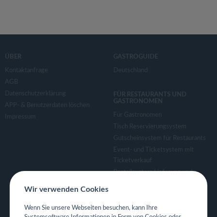
ÜBER
GASTROGUIDE
Kontaktanfrage
Deutschland
AGB
Datenschutzerklärung
FÜR RESTAURANTS UND
GASTRONOMEN
APP- & Benutzerdaten löschen
Für Gastronomen
Impressum
Tisch Reservierungsystem
Gutscheinsystem für Restaurants
Event- und Ticketsystem mit
Ticketverkauf
Bestellsystem Lieferung und
TakeAway
Wir verwenden Cookies
Webseiten für Restaurant
Eigene App für Restaurant
Wenn Sie unsere Webseiten besuchen, kann Ihre