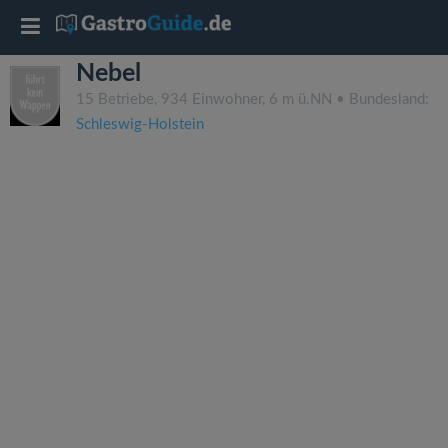
T
Nebel
o
15 Betriebe, 934 Einwohner, 6 m ü.NN • Bundesland:
Schleswig-Holstein
g
g
l
e
n
a