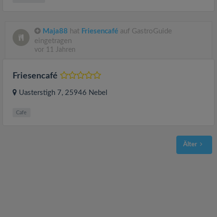
Maja88
hat
Friesencafé
auf GastroGuide
eingetragen
vor 11 Jahren
Friesencafé
Uasterstigh 7
, 25946
Nebel
Cafe
Älter