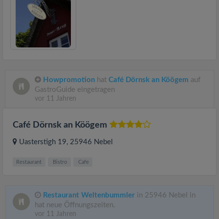
Howpromotion
hat
Café Dörnsk an Köögem
auf
GastroGuide eingetragen
vor 11 Jahren
Café Dörnsk an Köögem
Uasterstigh 19
, 25946
Nebel
Restaurant
Bistro
Cafe
Restaurant Weltenbummler
in 25946 Nebel in
hat neue Öffnungszeiten.
vor 11 Jahren