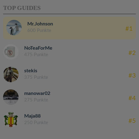
TOP GUIDES
Mr.Johnson
#1
600 Punkte
NoTeaForMe
#2
475 Punkte
stekis
#3
375 Punkte
manowar02
#4
275 Punkte
Maja88
#5
250 Punkte