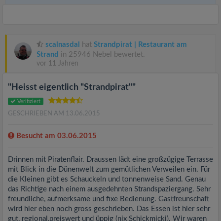
scalnasdal
hat
Strandpirat | Restaurant am
Strand
in 25946 Nebel bewertet.
vor 11 Jahren
"Heisst eigentlich "Strandpirat""
Verifiziert
GESCHRIEBEN AM 13.06.2015
Besucht am 03.06.2015
Drinnen mit Piratenflair. Draussen lädt eine großzügige Terrasse
mit Blick in die Dünenwelt zum gemütlichen Verweilen ein. Für
die Kleinen gibt es Schauckeln und tonnenweise Sand. Genau
das Richtige nach einem ausgedehnten Strandspaziergang. Sehr
freundliche, aufmerksame und fixe Bedienung. Gastfreunschaft
wird hier eben noch gross geschrieben. Das Essen ist hier sehr
gut, regional,preiswert und üppig (nix Schickmicki). Wir waren