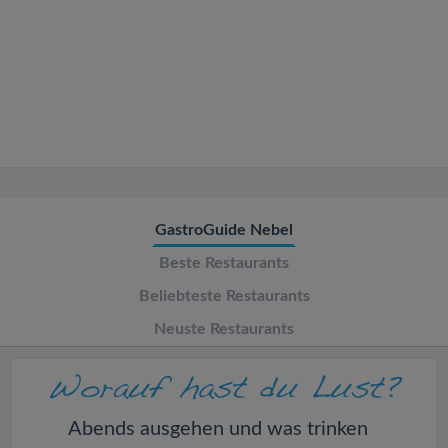
v
i
g
a
t
GastroGuide Nebel
Beste Restaurants
i
Beliebteste Restaurants
o
Neuste Restaurants
n
Abends ausgehen und was trinken