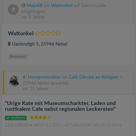
Maja88
hat
Wattonkel
auf GastroGuide
eingetragen
vor 8 Jahren
Wattonkel
Uasterstigh 5
, 25946
Nebel
Restaurant
Howpromotion
hat
Café Dörnsk an Köögem
in
25946 Nebel bewertet.
vor 11 Jahren
"Urige Kate mit Museumscharkter, Laden und
rustikalem Cafe nebst regionalen Leckereien"
Verifiziert
GESCHRIEBEN AM 07.12.2015
| AKTUALISIERT AM 08.12.2015