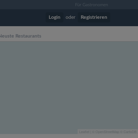
Für Gastronomen
Login
oder
Registrieren
Neuste Restaurants
Leaflet
| ©
OpenStreetMap
©
CartoDB