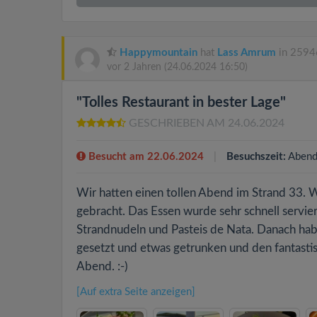
Happymountain
hat
Lass Amrum
in 2594
vor 2 Jahren
(24.06.2024 16:50)
"Tolles Restaurant in bester Lage"
GESCHRIEBEN AM 24.06.2024
Besucht am 22.06.2024
Besuchszeit:
Abend
Wir hatten einen tollen Abend im Strand 33. 
gebracht. Das Essen wurde sehr schnell servier
Strandnudeln und Pasteis de Nata. Danach hab
gesetzt und etwas getrunken und den fantasti
Abend. :-)
[Auf extra Seite anzeigen]