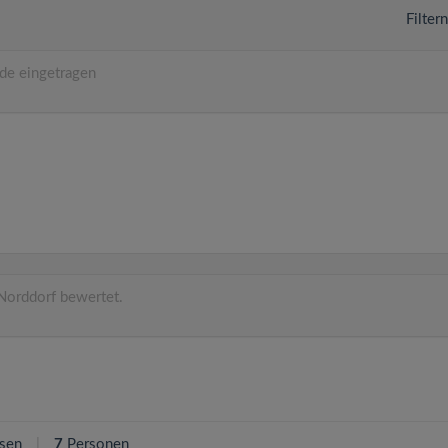
Filter
de eingetragen
orddorf bewertet.
sen
7
Personen