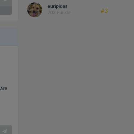
euripides
#3
203 Punkte
häre