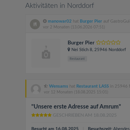
Aktivitäten in Norddorf
manowar02
hat
Burger Pier
auf GastroGui
vor 2 Monaten
(13.06.2026 07:51)
Burger Pier
Nei Stich 8
, 25946
Norddorf
Restaurant
Wensams
hat
Restaurant LASS
in 25946 N
vor 12 Monaten
(18.08.2025 15:01)
"Unsere erste Adresse auf Amrum"
GESCHRIEBEN AM 18.08.2025
Besucht am 16.08.2025
Besuchszeit:
Abendes