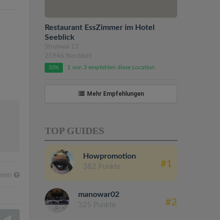
Restaurant EssZimmer im Hotel
Seeblick
Strunwai 13
25946 Norddorf
1 von 3 empfehlen diese Location
33%
Mehr Empfehlungen
TOP GUIDES
Howpromotion
#1
382 Punkte
esen
manowar02
#2
325 Punkte