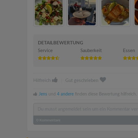
DETAILBEWERTUNG
Service
Sauberkeit
Essen
Hilfreich
|
Gut geschrieben
Jens
und
4 andere
finden diese Bewertung hilfreich.
0
Kommentare