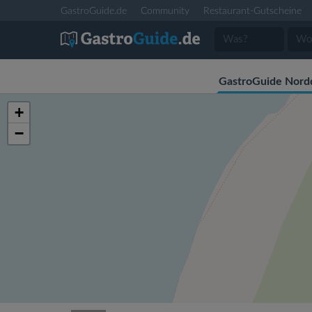
GastroGuide.de
Community
Restaurant-Gutscheine
GastroGuide Nord
+
−