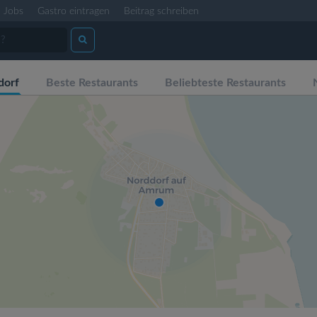
Jobs
Gastro eintragen
Beitrag schreiben
dorf
Beste Restaurants
Beliebteste Restaurants