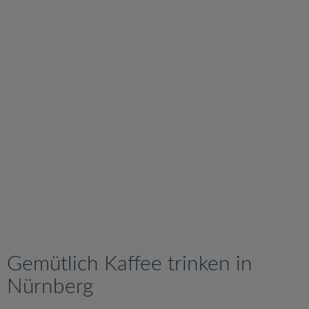
v
i
g
a
t
i
o
n
Gemütlich Kaffee trinken in
Nürnberg