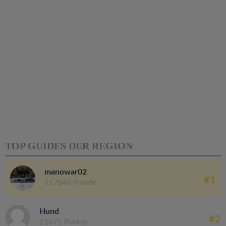
TOP GUIDES DER REGION
manowar02
#1
117046 Punkte
Hund
#2
21675 Punkte