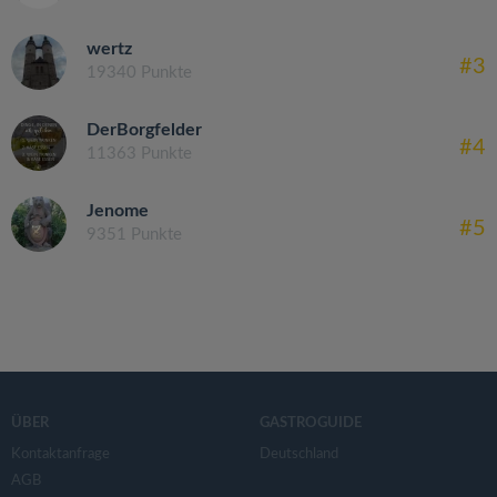
wertz
#3
19340 Punkte
DerBorgfelder
#4
11363 Punkte
Jenome
#5
9351 Punkte
ÜBER
GASTROGUIDE
Kontaktanfrage
Deutschland
AGB