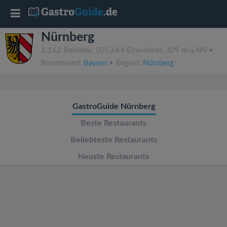
T
Nürnberg
o
1.162 Betriebe, 505.664 Einwohner, 309 m ü.NN •
Bundesland:
Bayern
• Region:
Nürnberg
g
g
GastroGuide Nürnberg
l
Beste Restaurants
Beliebteste Restaurants
e
Neuste Restaurants
n
a