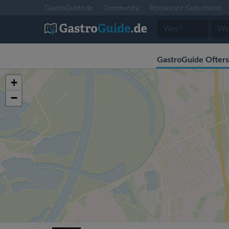
GastroGuide.de
Community
Restaurant-Gutscheine
GastroGuide Ofter
+
−