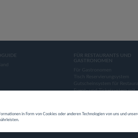
OGUIDE
FÜR RESTAURANTS UND
GASTRONOMEN
land
Für Gastronomen
Tisch Reservierungsystem
Gutscheinsystem für Restaur
Event- und Ticketsystem mit
Ticketverkauf
Bestellsystem Lieferung und
TakeAway
ormationen in Form von Cookies oder anderen Technologien von uns und unser
Webseiten für Restaurant
ährleisten.
Eigene App für Restaurant