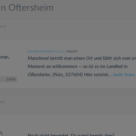
in Oftersheim
gen)
DAUERESSERGK0712
FINDET:
(399
)
rran,
Manchmal betritt man einen Ort und fühlt sich vom e
Moment an willkommen — so ist es im Landhof in
Oftersheim. {Foto_327604} Hier vereint...
mehr lesen
100%
en)
h,
Noch nicht bewertet. Du warst bereits hier?