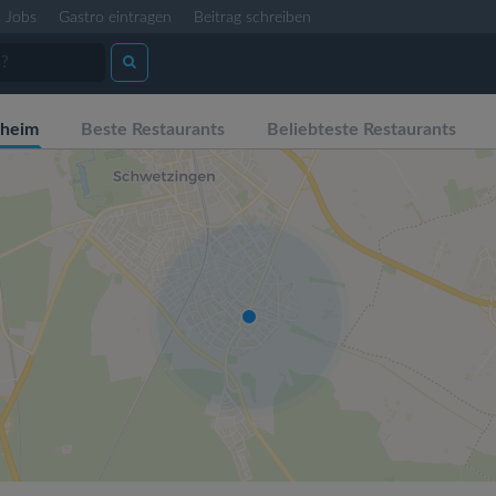
Jobs
Gastro eintragen
Beitrag schreiben
sheim
Beste Restaurants
Beliebteste Restaurants