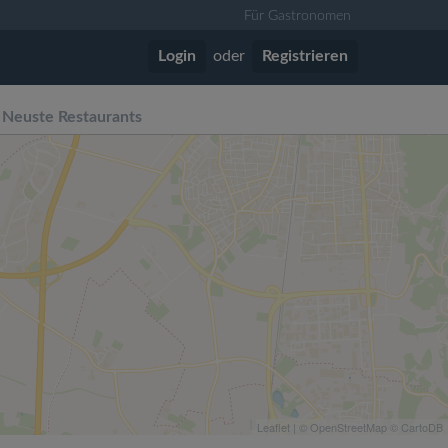
Für Gastronomen
Login
oder
Registrieren
Neuste Restaurants
Leaflet
| ©
OpenStreetMap
©
CartoDB