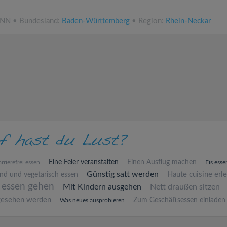
.NN • Bundesland:
Baden-Württemberg
• Region:
Rhein-Neckar
Eine Feier veranstalten
Einen Ausflug machen
rrierefrei essen
Eis esse
Günstig satt werden
Haute cuisine erl
nd und vegetarisch essen
 essen gehen
Mit Kindern ausgehen
Nett draußen sitzen
gesehen werden
Zum Geschäftsessen einladen
Was neues ausprobieren