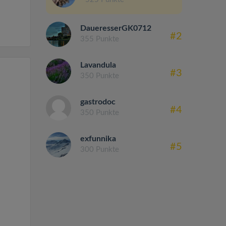
DaueresserGK0712
#2
355 Punkte
Lavandula
#3
350 Punkte
gastrodoc
#4
350 Punkte
exfunnika
#5
300 Punkte