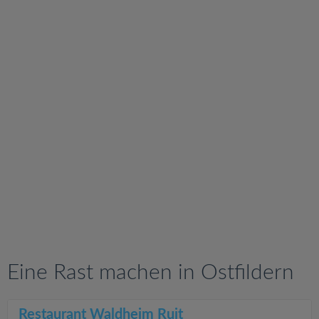
v
i
g
a
t
i
o
n
Eine Rast machen in Ostfildern
Restaurant Waldheim Ruit