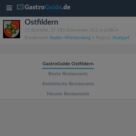
T
Ostfildern
o
31 Betriebe, 37.785 Einwohner, 312 m ü.NN •
Bundesland:
Baden-Württemberg
• Region:
Stuttgart
g
g
GastroGuide Ostfildern
l
Beste Restaurants
Beliebteste Restaurants
e
Neuste Restaurants
n
a