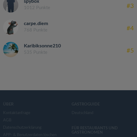
spybox
#3
1012 Punkte
carpe.diem
#4
768 Punkte
Karibiksonne210
#5
535 Punkte
ÜBER
GASTROGUIDE
Kontaktanfrage
Deutschland
AGB
Datenschutzerklärung
FÜR RESTAURANTS UND
GASTRONOMEN
APP- & Benutzerdaten löschen