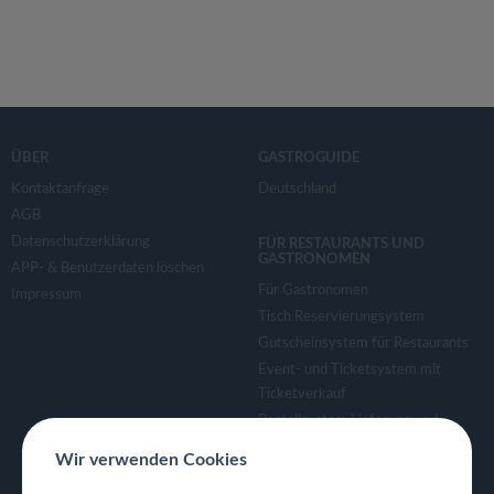
ÜBER
GASTROGUIDE
Kontaktanfrage
Deutschland
AGB
Datenschutzerklärung
FÜR RESTAURANTS UND
GASTRONOMEN
APP- & Benutzerdaten löschen
Für Gastronomen
Impressum
Tisch Reservierungsystem
Gutscheinsystem für Restaurants
Event- und Ticketsystem mit
Ticketverkauf
Bestellsystem Lieferung und
TakeAway
Wir verwenden Cookies
Webseiten für Restaurant