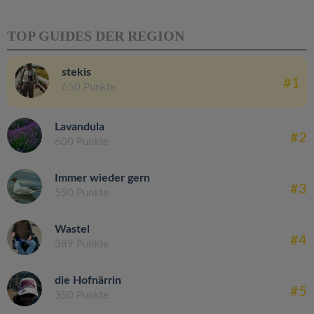
TOP GUIDES DER REGION
stekis
#1
650 Punkte
Lavandula
#2
600 Punkte
Immer wieder gern
#3
550 Punkte
Wastel
#4
389 Punkte
die Hofnärrin
#5
350 Punkte