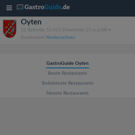
T
Oyten
o
22 Betriebe, 15.413 Einwohner, 15 m ü.NN •
Bundesland:
Niedersachsen
g
g
GastroGuide Oyten
l
Beste Restaurants
Beliebteste Restaurants
e
Neuste Restaurants
n
a