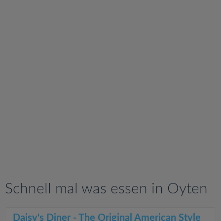
v
i
g
a
t
i
o
n
Schnell mal was essen in Oyten
Daisy's Diner - The Original American Style