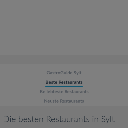
v
i
g
a
t
GastroGuide Sylt
i
Beste Restaurants
o
Beliebteste Restaurants
Neuste Restaurants
n
Die besten Restaurants in Sylt