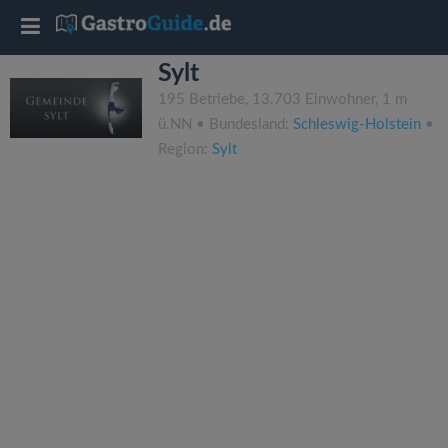
T
Sylt
o
195 Betriebe, 13.703 Einwohner, 1 m
ü.NN • Bundesland:
Schleswig-Holstein
•
g
Region:
Sylt
g
l
e
n
a