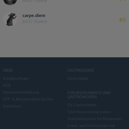
6681 Punkte
carpe.diem
#5
6637 Punkte
ÜBER
GASTROGUIDE
Kontaktanfrage
Deutschland
AGB
Datenschutzerklärung
FÜR RESTAURANTS UND
GASTRONOMEN
APP- & Benutzerdaten löschen
Für Gastronomen
Impressum
Tisch Reservierungsystem
Gutscheinsystem für Restaurants
Event- und Ticketsystem mit