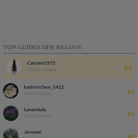
TOP GUIDES DER REGION
Carsten1972
#1
12437 Punkte
kathrinchen_1412
#2
8599 Punkte
Lavandula
#3
6950 Punkte
Jenome
#4