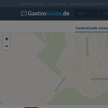
GastroGuide.de
Community
Restaurant-Gutscheine
GastroGuide Uete
+
−