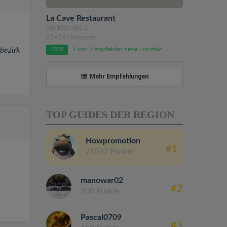
La Cave Restaurant
Marktstraße 2
25436 Uetersen
rbezirk
1 von 1 empfehlen diese Location
100%
Mehr Empfehlungen
TOP GUIDES DER REGION
Howpromotion
#1
21037 Punkte
manowar02
#2
500 Punkte
Pascal0709
#3