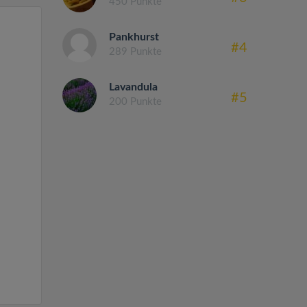
450 Punkte
Pankhurst
#4
289 Punkte
Lavandula
#5
200 Punkte