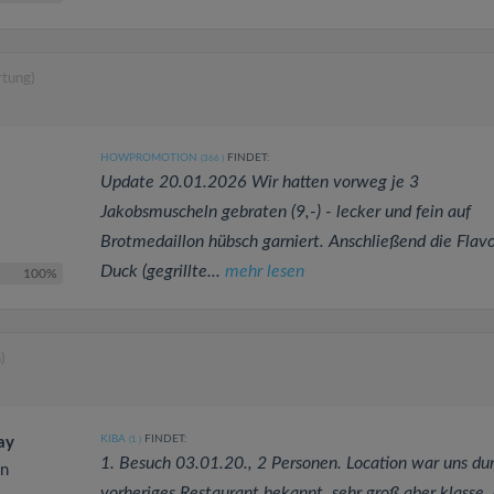
rtung)
HOWPROMOTION
FINDET:
(366
)
Update 20.01.2026 Wir hatten vorweg je 3
Jakobsmuscheln gebraten (9,-) - lecker und fein auf
Brotmedaillon hübsch garniert. Anschließend die Flavo
Duck (gegrillte...
mehr lesen
100%
)
KIBA
FINDET:
ay
(1
)
1. Besuch 03.01.20., 2 Personen. Location war uns du
en
vorheriges Restaurant bekannt, sehr groß aber klasse,