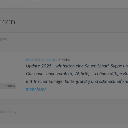
rsen
gen)
HOWPROMOTION
FINDET:
(366
)
Update 2025 - wir hatten eine Sauer-Scharf-Suppe un
Glasnudelsuppe vorab (6,-/6,50€) - schöne kräftige B
mit frischer Einlage; hintergründig und schmackhaft-he
100%
mehr lesen
 Bewertung)