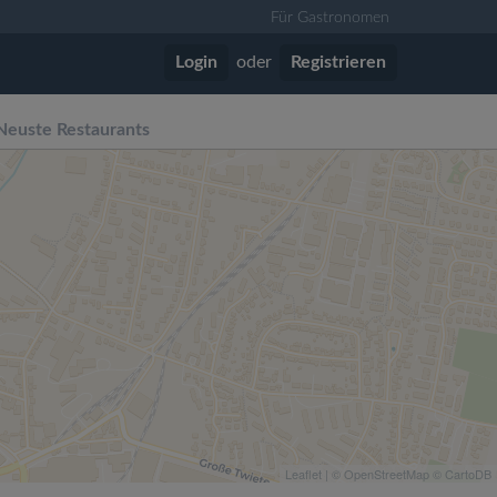
Für Gastronomen
Login
oder
Registrieren
Neuste Restaurants
Leaflet
| ©
OpenStreetMap
©
CartoDB