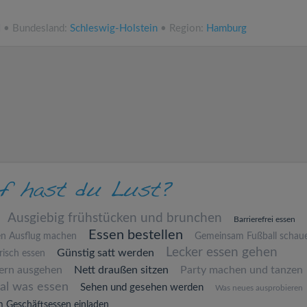
N • Bundesland:
Schleswig-Holstein
• Region:
Hamburg
Ausgiebig frühstücken und brunchen
Barrierefrei essen
Essen bestellen
en Ausflug machen
Gemeinsam Fußball schau
Lecker essen gehen
Günstig satt werden
isch essen
ern ausgehen
Nett draußen sitzen
Party machen und tanzen
al was essen
Sehen und gesehen werden
Was neues ausprobieren
 Geschäftsessen einladen