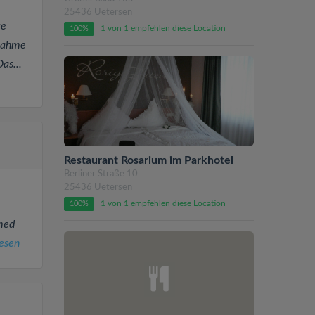
25436 Uetersen
te
1 von 1 empfehlen diese Location
100%
nahme
as...
Restaurant Rosarium im Parkhotel
Berliner Straße 10
25436 Uetersen
1 von 1 empfehlen diese Location
100%
med
esen