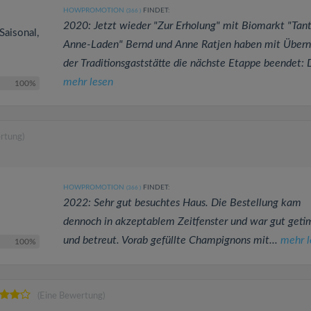
HOWPROMOTION
FINDET:
(366
)
2020: Jetzt wieder "Zur Erholung" mit Biomarkt "Tan
Saisonal,
Anne-Laden" Bernd und Anne Ratjen haben mit Über
der Traditionsgaststätte die nächste Etappe beendet: D
mehr lesen
100%
rtung)
HOWPROMOTION
FINDET:
(366
)
2022: Sehr gut besuchtes Haus. Die Bestellung kam
dennoch in akzeptablem Zeitfenster und war gut geti
und betreut. Vorab gefüllte Champignons mit...
mehr l
100%
(Eine Bewertung)