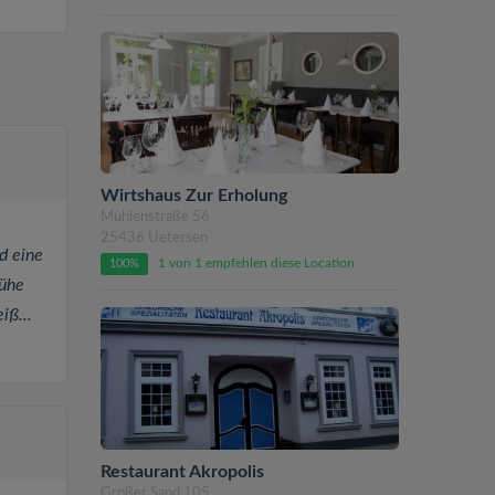
Wirtshaus Zur Erholung
Mühlenstraße 56
25436 Uetersen
d eine
1 von 1 empfehlen diese Location
100%
rühe
iß...
Restaurant Akropolis
Großer Sand 105