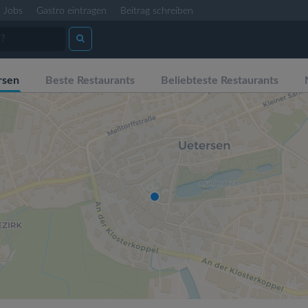
Jobs
Gastro eintragen
Beitrag schreiben
rsen
Beste Restaurants
Beliebteste Restaurants