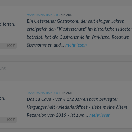
HOWPROMOTION
FINDET:
(366
)
Ein Uetersener Gastronom, der seit einigen Jahren
iterran,
erfolgreich den "Klosterschatz" im historischen Kloste
betreibt, hat die Gastronomie im Parkhotel Rosarium
übernommen und...
mehr lesen
100%
ung)
HOWPROMOTION
FINDET:
(366
)
ch,
Das La Cave - vor 4 1/2 Jahren nach bewegter
Vergangenheit (wieder)eröffnet - siehe meine ältere
Rezension von 2019 - ist zum...
mehr lesen
100%