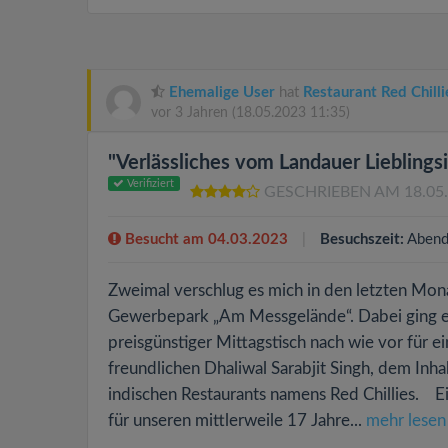
Ehemalige User
hat
Restaurant Red Chilli
vor 3 Jahren
(18.05.2023 11:35)
"Verlässliches vom Landauer Lieblings
Verifiziert
GESCHRIEBEN AM 18.05
Besucht am 04.03.2023
Besuchszeit:
Abend
Zweimal verschlug es mich in den letzten Mona
Gewerbepark „Am Messgelände“. Dabei ging es n
preisgünstiger Mittagstisch nach wie vor für e
freundlichen Dhaliwal Sarabjit Singh, dem Inha
indischen Restaurants namens Red Chillies. 
für unseren mittlerweile 17 Jahre...
mehr lesen