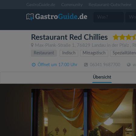
GastroGuide.de
Community
Restaurant-Gutscheine
Restaurant Red Chillies
Max-Plank-Straße 1
,
76829
Landau in der Pfalz
,
R
Restaurant
Indisch
Mittagstisch
Spezialitäten
Öffnet um 17:00 Uhr
06341 9687700
ww
Übersicht