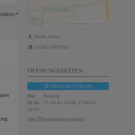
hsdatum
Leaflet
| ©
OpenStreetMap
©
CartoDB
Route planen
06341 9687700
ÖFFNUNGSZEITEN
Öffnet um 17:00 Uhr
ssen
Mo:
Ruhetag
Di-So:
11:00 bis 14:00, 17:00 bis
22:00
fung
Alle Öffnungszeiten ansehen