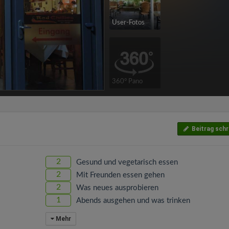
User-Fotos
360° Pano
Beitrag schr
2
Gesund und vegetarisch essen
2
Mit Freunden essen gehen
2
Was neues ausprobieren
1
Abends ausgehen und was trinken
Mehr