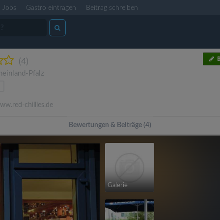
Jobs
Gastro eintragen
Beitrag schreiben
B
(4)
heinland-Pfalz
w.red-chillies.de
Bewertungen & Beiträge (4)
Galerie