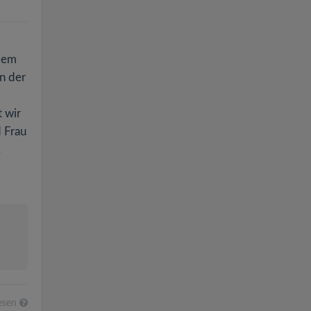
 dem
in der
t wir
d Frau
!
esen