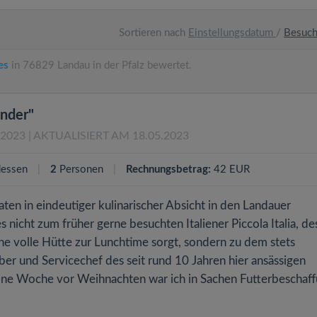
Sortieren nach
Einstellungsdatum
/
Besuc
es
in 76829 Landau in der Pfalz bewertet.
inder"
.2023
| AKTUALISIERT AM 18.05.2023
essen
2
Personen
Rechnungsbetrag:
42 EUR
ten in eindeutiger kulinarischer Absicht in den Landauer
icht zum früher gerne besuchten Italiener Piccola Italia, de
ine volle Hütte zur Lunchtime sorgt, sondern zu dem stets
ber und Servicechef des seit rund 10 Jahren hier ansässigen
Eine Woche vor Weihnachten war ich in Sachen Futterbeschaf