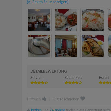
[Auf extra Seite anzeigen]
DETAILBEWERTUNG
Service
Sauberkeit
Essen
Hilfreich
|
Gut geschrieben
kgsbus
und
24 andere
finden diese Bewertung hilfre