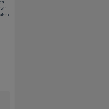
hen
 wir
grüßen