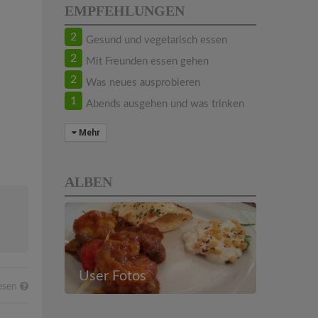
EMPFEHLUNGEN
2
Gesund und vegetarisch essen
2
Mit Freunden essen gehen
2
Was neues ausprobieren
1
Abends ausgehen und was trinken
Mehr
ALBEN
User Fotos
esen