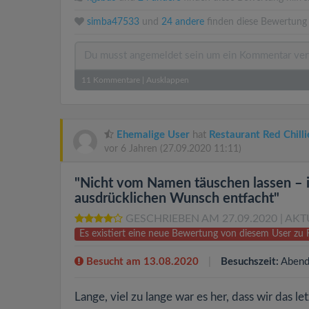
simba47533
und
24 andere
finden diese Bewertung 
11
Kommentare
|
Ausklappen
Ehemalige User
hat
Restaurant Red Chilli
vor 6 Jahren
(27.09.2020 11:11)
"Nicht vom Namen täuschen lassen – 
ausdrücklichen Wunsch entfacht"
GESCHRIEBEN AM 27.09.2020
| AKT
Es existiert eine neue Bewertung von diesem User zu 
Besucht am 13.08.2020
Besuchszeit:
Abend
Lange, viel zu lange war es her, dass wir das