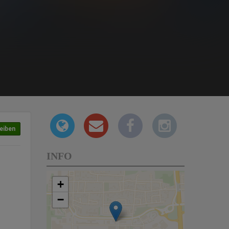
eiben
INFO
+
−