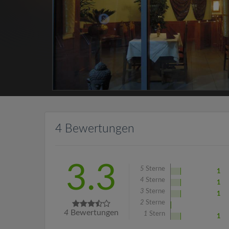
4 Bewertungen
3.3
5
Sterne
1
4
Sterne
1
3
Sterne
1
2
Sterne
4
Bewertungen
1
Stern
1