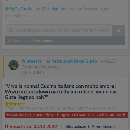
NoTeaForMe
und
23 andere
finden diese Bewertung gut
geschrieben.
12
Kommentare
|
Ausklappen
uteester
hat
Restaurant Buon Gusto
in 44225
Dortmund bewertet.
vor 6 Jahren
"Viva la nonna! Cucina italiana con molto amore!
Wozu im Lockdown nach Italien reisen, wenn das
Gute liegt so nah?"
GESCHRIEBEN AM 03.12.2020
| AKTUALISIERT AM 04.12.2020
Es existiert eine neue Bewertung von diesem User zu Restaurant B
Besucht am 03.12.2020
Besuchszeit:
Abendessen