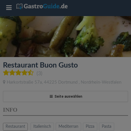
T
o
g
g
Restaurant Buon Gusto
l
(3)
Harkortstraße 57a
,
44225
Dortmund
,
Nordrhein-Westfalen
e
Seite auswählen
n
INFO
a
Restaurant
Italienisch
Mediterran
Pizza
Pasta