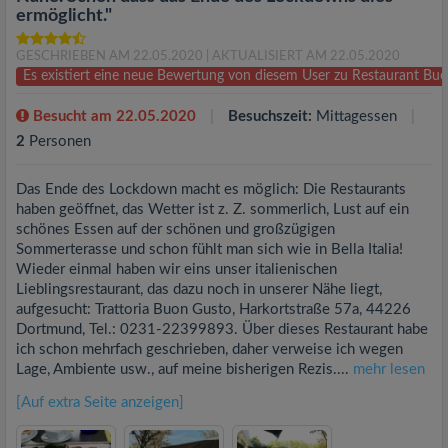
ermöglicht."
GESCHRIEBEN AM 22.05.2020
| AKTUALISIERT AM 22.05.2020
Es existiert eine neue Bewertung von diesem User zu Restaurant B
Besucht am 22.05.2020
Besuchszeit:
Mittagessen
2
Personen
Das Ende des Lockdown macht es möglich: Die Restaurants
haben geöffnet, das Wetter ist z. Z. sommerlich, Lust auf ein
schönes Essen auf der schönen und großzügigen
Sommerterasse und schon fühlt man sich wie in Bella Italia!
Wieder einmal haben wir eins unser italienischen
Lieblingsrestaurant, das dazu noch in unserer Nähe liegt,
aufgesucht: Trattoria Buon Gusto, Harkortstraße 57a, 44226
Dortmund, Tel.: 0231-22399893. Über dieses Restaurant habe
ich schon mehrfach geschrieben, daher verweise ich wegen
Lage, Ambiente usw., auf meine bisherigen Rezis....
mehr lesen
[Auf extra Seite anzeigen]