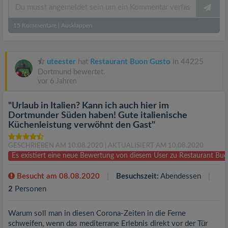
15
Kommentare
|
Ausklappen
uteester
hat
Restaurant Buon Gusto
in 44225
Dortmund bewertet.
vor 6 Jahren
"Urlaub in Italien? Kann ich auch hier im
Dortmunder Süden haben! Gute italienische
Küchenleistung verwöhnt den Gast"
GESCHRIEBEN AM 10.08.2020
| AKTUALISIERT AM 10.08.2020
Es existiert eine neue Bewertung von diesem User zu Restaurant B
Besucht am 08.08.2020
Besuchszeit:
Abendessen
2
Personen
Warum soll man in diesen Corona-Zeiten in die Ferne
schweifen, wenn das mediterrane Erlebnis direkt vor der Tür