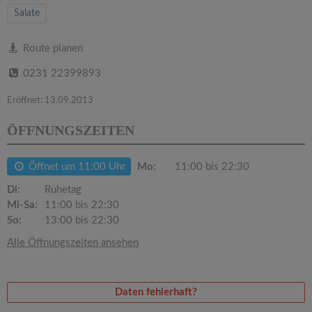
v
Salate
i
Route planen
0231 22399893
g
Eröffnet: 13.09.2013
a
ÖFFNUNGSZEITEN
t
Öffnet um 11:00 Uhr
Mo:
11:00 bis 22:30
i
Di:
Ruhetag
Mi-Sa:
11:00 bis 22:30
So:
13:00 bis 22:30
o
Alle Öffnungszeiten ansehen
n
Daten fehlerhaft?