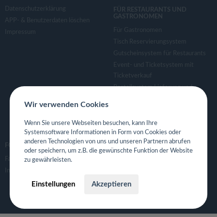
Datenschutzerklärung
FÜR RESTAURANTS UND
GASTRONOMEN
APP- & Benutzerdaten löschen
Für Gastronomen
Impressum
Tisch Reservierungsystem
Gutscheinsystem für Restaurants
Event- und Ticketsystem mit
Ticketverkauf
Bestellsystem Lieferung und
TakeAway
Wir verwenden Cookies
Webseiten für Restaurant
Eigene App für Restaurant
Wenn Sie unsere Webseiten besuchen, kann Ihre
Systemsoftware Informationen in Form von Cookies oder
anderen Technologien von uns und unseren Partnern abrufen
FOLGE UNS
oder speichern, um z.B. die gewünschte Funktion der Website
Facebook
zu gewährleisten.
Instagram
Einstellungen
Akzeptieren