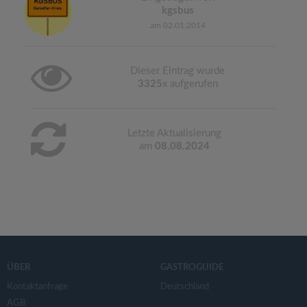
kgsbus
am 02.01.2014
Dieser Eintrag wurde
3325
x aufgerufen
Letzte Aktualisierung
am
08.08.2024
ÜBER
GASTROGUIDE
Kontaktanfrage
Deutschland
AGB