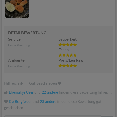
DETAILBEWERTUNG
Service
Sauberkeit
keine Wertung
Essen
Ambiente
Preis/Leistung
keine Wertung
Hilfreich
|
Gut geschrieben
Ehemalige User
und
22 andere
finden diese Bewertung hilfreich.
DerBorgfelder
und
23 andere
finden diese Bewertung gut
geschrieben.