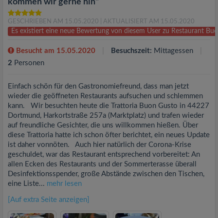
kommen wir gerne hin"
GESCHRIEBEN AM 15.05.2020
| AKTUALISIERT AM 15.05.2020
Es existiert eine neue Bewertung von diesem User zu Restaurant B
Besucht am 15.05.2020
Besuchszeit:
Mittagessen
2
Personen
Einfach schön für den Gastronomiefreund, dass man jetzt
wieder die geöffneten Restaurants aufsuchen und schlemmen
kann. Wir besuchten heute die Trattoria Buon Gusto in 44227
Dortmund, Harkortstraße 257a (Marktplatz) und trafen wieder
auf freundliche Gesichter, die uns willkommen hießen. Über
diese Trattoria hatte ich schon öfter berichtet, ein neues Update
ist daher vonnöten. Auch hier natürlich der Corona-Krise
geschuldet, war das Restaurant entsprechend vorbereitet: An
allen Ecken des Restaurants und der Sommerterasse überall
Desinfektionsspender, große Abstände zwischen den Tischen,
eine Liste...
mehr lesen
[Auf extra Seite anzeigen]