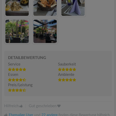
DETAILBEWERTUNG
Service
Sauberkeit
Essen
Ambiente
Preis/Leistung
Hilfreich
|
Gut geschrieben
Ehemalige User
und
22 andere
finden diese Bewertung hilfreich.