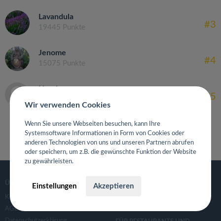
Lavandula
#3
19445 Punkte
Jenome
#4
15075 Punkte
Hund
#5
13475 Punkte
Wir verwenden Cookies
Wenn Sie unsere Webseiten besuchen, kann Ihre
Systemsoftware Informationen in Form von Cookies oder
anderen Technologien von uns und unseren Partnern abrufen
oder speichern, um z.B. die gewünschte Funktion der Website
zu gewährleisten.
ÜBER
GASTROGUIDE
Einstellungen
Akzeptieren
Kontaktanfrage
Deutschland
AGB
Datenschutzerklärung