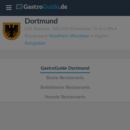
T
Dortmund
o
636 Betriebe, 580.444 Einwohner, 76 m ü.NN •
Bundesland:
Nordrhein-Westfalen
• Region:
g
Ruhrgebiet
g
GastroGuide Dortmund
l
Beste Restaurants
e
Beliebteste Restaurants
Neuste Restaurants
n
a