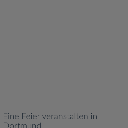
v
i
g
a
t
i
o
n
Eine Feier veranstalten in
Dortmund