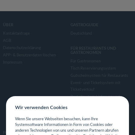
ÜBER
GASTROGUIDE
Kontaktanfrage
Deutschland
AGB
Datenschutzerklärung
FÜR RESTAURANTS UND
GASTRONOMEN
APP- & Benutzerdaten löschen
Für Gastronomen
Impressum
Tisch Reservierungsystem
Gutscheinsystem für Restaurants
Event- und Ticketsystem mit
Ticketverkauf
Bestellsystem Lieferung und
TakeAway
Wir verwenden Cookies
Webseiten für Restaurant
Eigene App für Restaurant
Wenn Sie unsere Webseiten besuchen, kann Ihre
Systemsoftware Informationen in Form von Cookies oder
anderen Technologien von uns und unseren Partnern abrufen
FOLGE UNS