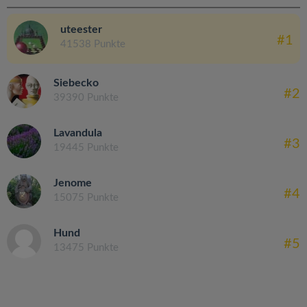
uteester
#1
41538 Punkte
Siebecko
#2
39390 Punkte
Lavandula
#3
19445 Punkte
Jenome
#4
15075 Punkte
Hund
#5
13475 Punkte