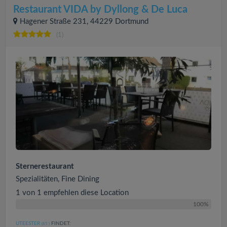
Restaurant VIDA by Dyllong & De Luca
Hagener Straße 231, 44229 Dortmund
(1)
Sternerestaurant
Spezialitäten, Fine Dining
1 von 1 empfehlen diese Location
100%
UTEESTER
FINDET:
(65
)