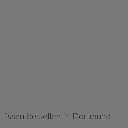
v
i
g
a
t
i
o
n
Essen bestellen in Dortmund