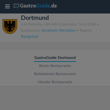
T
Dortmund
o
636 Betriebe, 580.444 Einwohner, 76 m ü.NN •
Bundesland:
Nordrhein-Westfalen
• Region:
g
Ruhrgebiet
g
GastroGuide Dortmund
l
Beste Restaurants
e
Beliebteste Restaurants
Neuste Restaurants
n
a