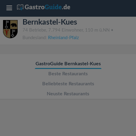
T
Bernkastel-Kues
o
74 Betriebe, 7.794 Einwohner, 110 m ü.NN •
Bundesland:
Rheinland-Pfalz
g
g
GastroGuide Bernkastel-Kues
l
Beste Restaurants
Beliebteste Restaurants
e
Neuste Restaurants
n
a