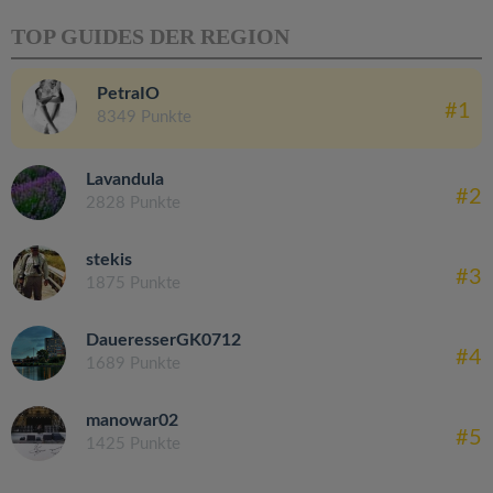
TOP GUIDES DER REGION
PetraIO
#1
8349 Punkte
Lavandula
#2
2828 Punkte
stekis
#3
1875 Punkte
DaueresserGK0712
#4
1689 Punkte
manowar02
#5
1425 Punkte