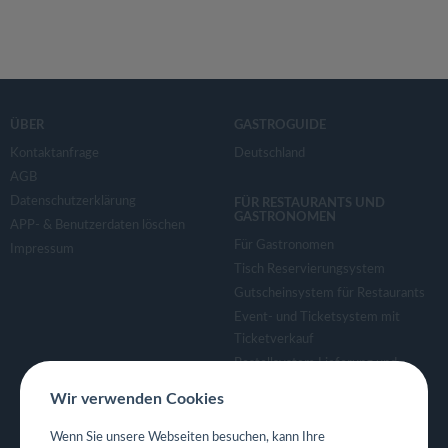
ÜBER
GASTROGUIDE
Kontaktanfrage
Deutschland
AGB
Datenschutzerklärung
FÜR RESTAURANTS UND
GASTRONOMEN
APP- & Benutzerdaten löschen
Für Gastronomen
Impressum
Tisch Reservierungsystem
Gutscheinsystem für Restaurants
Event- und Ticketsystem mit
Ticketverkauf
Bestellsystem Lieferung und
TakeAway
Wir verwenden Cookies
Webseiten für Restaurant
Eigene App für Restaurant
Wenn Sie unsere Webseiten besuchen, kann Ihre