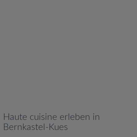
v
i
g
a
t
i
o
n
Haute cuisine erleben in
Bernkastel-Kues