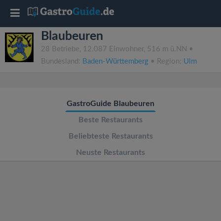
T
Blaubeuren
o
28 Betriebe, 12.087 Einwohner, 516 m ü.NN •
Bundesland:
Baden-Württemberg
• Region:
Ulm
g
g
GastroGuide Blaubeuren
l
Beste Restaurants
Beliebteste Restaurants
e
Neuste Restaurants
n
a