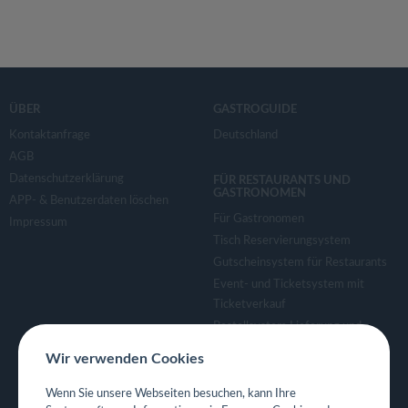
ÜBER
GASTROGUIDE
Kontaktanfrage
Deutschland
AGB
Datenschutzerklärung
FÜR RESTAURANTS UND
GASTRONOMEN
APP- & Benutzerdaten löschen
Für Gastronomen
Impressum
Tisch Reservierungsystem
Gutscheinsystem für Restaurants
Event- und Ticketsystem mit
Ticketverkauf
Bestellsystem Lieferung und
TakeAway
Wir verwenden Cookies
Webseiten für Restaurant
Eigene App für Restaurant
Wenn Sie unsere Webseiten besuchen, kann Ihre