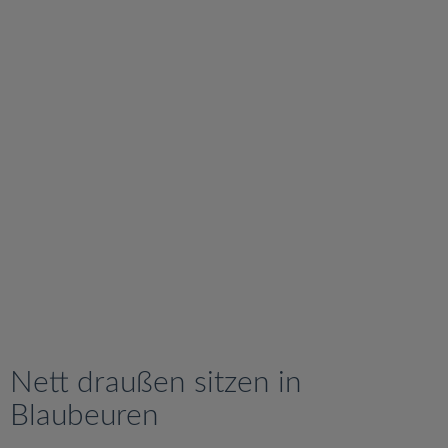
v
i
g
a
t
i
o
n
Nett draußen sitzen in
Blaubeuren