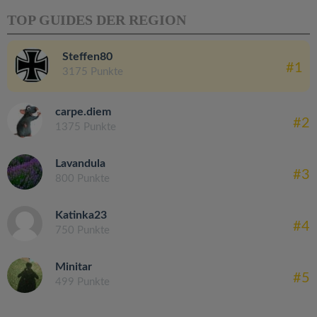
TOP GUIDES DER REGION
Steffen80
#1
3175 Punkte
carpe.diem
#2
1375 Punkte
Lavandula
#3
800 Punkte
Katinka23
#4
750 Punkte
Minitar
#5
499 Punkte