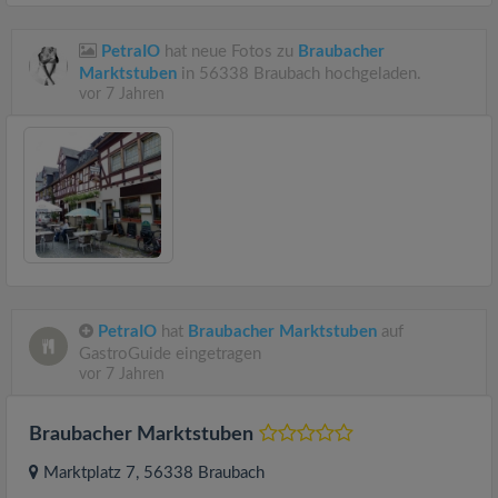
PetraIO
hat neue Fotos zu
Braubacher
Marktstuben
in 56338 Braubach hochgeladen.
vor 7 Jahren
PetraIO
hat
Braubacher Marktstuben
auf
GastroGuide eingetragen
vor 7 Jahren
Braubacher Marktstuben
Marktplatz 7
, 56338
Braubach