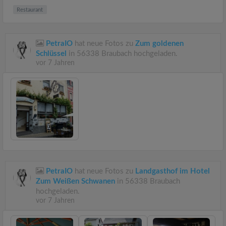
Restaurant
PetraIO
hat neue Fotos zu
Zum goldenen
Schlüssel
in 56338 Braubach hochgeladen.
vor 7 Jahren
PetraIO
hat neue Fotos zu
Landgasthof im Hotel
Zum Weißen Schwanen
in 56338 Braubach
hochgeladen.
vor 7 Jahren