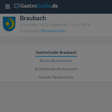
T
Braubach
o
8 Betriebe, 3.012 Einwohner, 72 m ü.NN •
Bundesland:
Rheinland-Pfalz
g
g
GastroGuide Braubach
l
Beste Restaurants
Beliebteste Restaurants
e
Neuste Restaurants
n
a