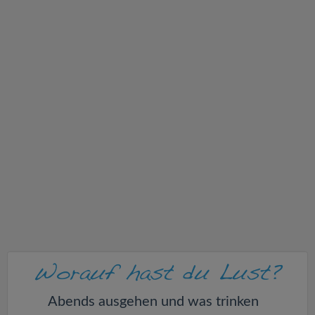
v
i
g
a
t
i
o
n
Abends ausgehen und was trinken