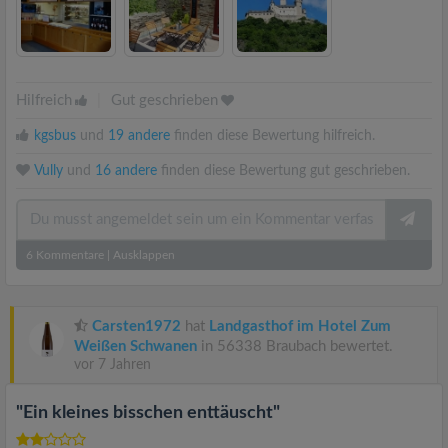
Hilfreich
|
Gut geschrieben
kgsbus
und
19 andere
finden diese Bewertung hilfreich.
Vully
und
16 andere
finden diese Bewertung gut geschrieben.
6
Kommentare
|
Ausklappen
Carsten1972
hat
Landgasthof im Hotel Zum
Weißen Schwanen
in 56338 Braubach bewertet.
vor 7 Jahren
"Ein kleines bisschen enttäuscht"