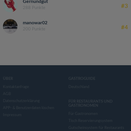
Gernundgut
#3
288 Punkte
manowar02
#4
200 Punkte
ÜBER
GASTROGUIDE
Kontaktanfrage
Deutschland
AGB
Datenschutzerklärung
FÜR RESTAURANTS UND
GASTRONOMEN
APP- & Benutzerdaten löschen
Für Gastronomen
Impressum
Tisch Reservierungsystem
Gutscheinsystem für Restaurants