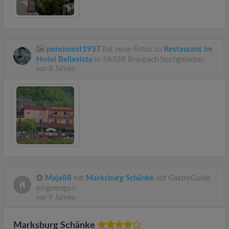
pensionist1937
hat neue Fotos zu
Restaurant im
Hotel Bellavista
in 56338 Braubach hochgeladen.
vor 8 Jahren
Maja88
hat
Marksburg Schänke
auf GastroGuide
eingetragen
vor 9 Jahren
Marksburg Schänke