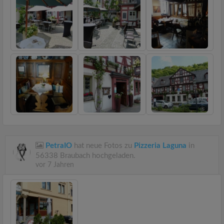
PetraIO
hat neue Fotos zu
Pizzeria Laguna
in
56338 Braubach hochgeladen.
vor 7 Jahren