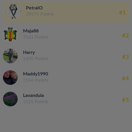
PetraIO
#1
29571 Punkte
Maja88
#2
3561 Punkte
Harry
#3
1600 Punkte
Maddy1990
#4
1146 Punkte
Lavandula
#5
1125 Punkte