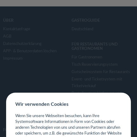
ÜBER
GASTROGUIDE
Kontaktanfrage
Deutschland
AGB
Datenschutzerklärung
FÜR RESTAURANTS UND
GASTRONOMEN
APP- & Benutzerdaten löschen
Für Gastronomen
Impressum
Tisch Reservierungsystem
Gutscheinsystem für Restaurants
Event- und Ticketsystem mit
Ticketverkauf
Bestellsystem Lieferung und
TakeAway
Wir verwenden Cookies
Webseiten für Restaurant
Eigene App für Restaurant
Wenn Sie unsere Webseiten besuchen, kann Ihre
Systemsoftware Informationen in Form von Cookies oder
anderen Technologien von uns und unseren Partnern abrufen
FOLGE UNS
oder speichern, um z.B. die gewünschte Funktion der Website