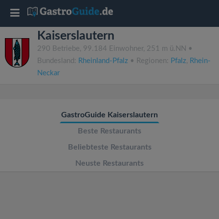
T
Kaiserslautern
o
290 Betriebe, 99.184 Einwohner, 251 m ü.NN •
Bundesland:
Rheinland-Pfalz
• Regionen:
Pfalz
,
Rhein-
g
Neckar
g
GastroGuide Kaiserslautern
l
Beste Restaurants
e
Beliebteste Restaurants
Neuste Restaurants
n
a