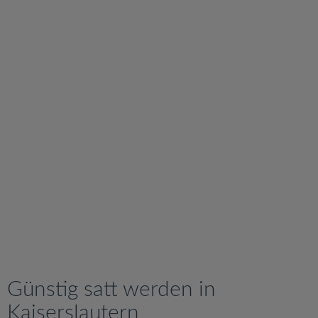
v
i
g
a
t
i
o
n
Günstig satt werden in
Kaiserslautern