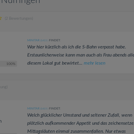
n Nufringen
(2 Bewertungen)
MINITAR
FINDET:
(1415
)
War hier kürzlich als ich die S-Bahn verpasst habe.
Erstaunlicherweise kann man auch als Frau abends alle
diesem Lokal gut bewirtet...
mehr lesen
100%
tung)
MINITAR
FINDET:
(1415
)
Welch glücklicher Umstand und seltener Zufall, wenn
n
plötzlich aufkommender Appetit und das zeichensetz
Mittagsläuten einmal zusammenfallen. Nur etwas