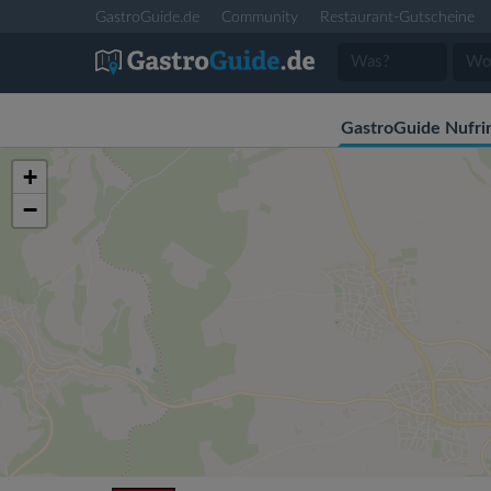
GastroGuide.de
Community
Restaurant-Gutscheine
GastroGuide Nufri
+
−