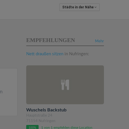
Städte in der Nähe
EMPFEHLUNGEN
Mehr
Nett draußen sitzen
in Nufringen:
en
Wuschels Backstub
Hauptstraße 24
71154 Nufringen
1 von 1 empfehlen diese Location
100%