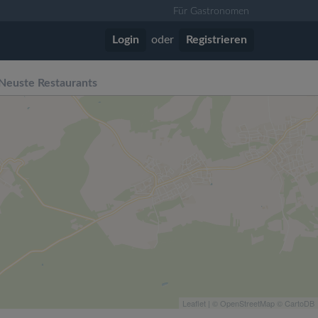
Für Gastronomen
Login
oder
Registrieren
Neuste Restaurants
Leaflet
| ©
OpenStreetMap
©
CartoDB