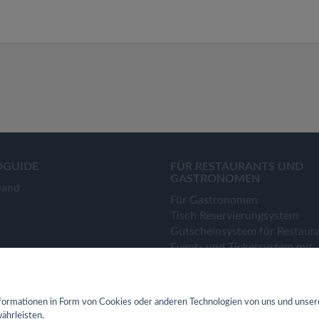
OGUIDE
FÜR RESTAURANTS UND
GASTRONOMEN
land
Für Gastronomen
Tisch Reservierungsystem
Gutscheinsystem für Restaur
Event- und Ticketsystem mit
Ticketverkauf
Bestellsystem Lieferung und
TakeAway
ormationen in Form von Cookies oder anderen Technologien von uns und unser
Webseiten für Restaurant
ährleisten.