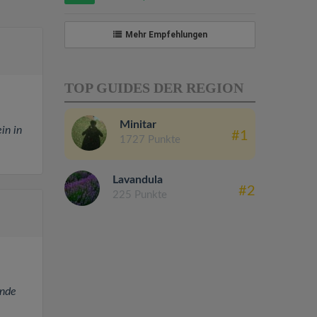
Mehr Empfehlungen
TOP GUIDES DER REGION
Minitar
in in
#1
1727 Punkte
Lavandula
#2
225 Punkte
ende