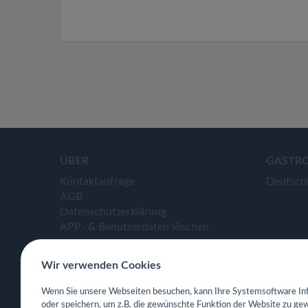
ÜBER
GASTR
Kontaktanfrage
Deutsch
AGB
Datenschutzerklärung
APP- & Benutzerdaten löschen
Impressum
Wir verwenden Cookies
Wenn Sie unsere Webseiten besuchen, kann Ihre Systemsoftware Inf
oder speichern, um z.B. die gewünschte Funktion der Website zu gew