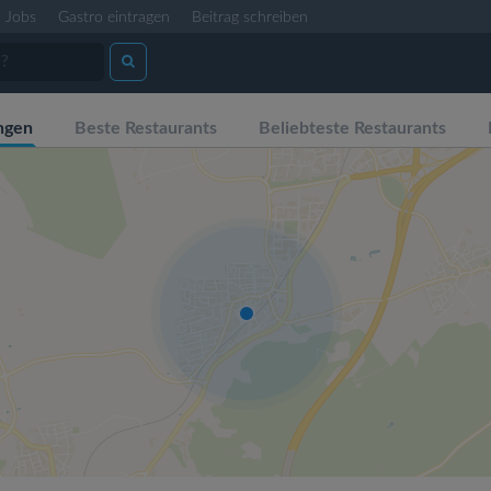
Jobs
Gastro eintragen
Beitrag schreiben
ngen
Beste Restaurants
Beliebteste Restaurants