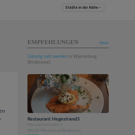
Städte in der Nähe
EMPFEHLUNGEN
Mehr
Günstig satt werden
in Wasserburg
(Bodensee):
en
Restaurant Hegestrand3
n
Mooslachenstraße 3
88142 Wasserburg (Bodensee)