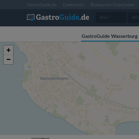
GastroGuide.de
Community
Restaurant-Gutscheine
GastroGuide Wasserburg 
+
−