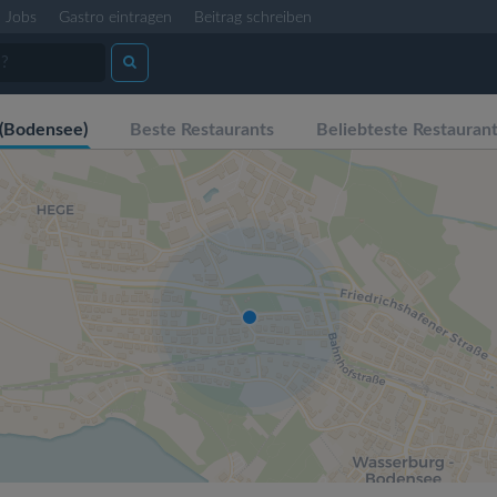
Jobs
Gastro eintragen
Beitrag schreiben
(Bodensee)
Beste Restaurants
Beliebteste Restauran