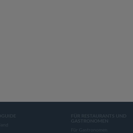
OGUIDE
FÜR RESTAURANTS UND
GASTRONOMEN
land
Für Gastronomen