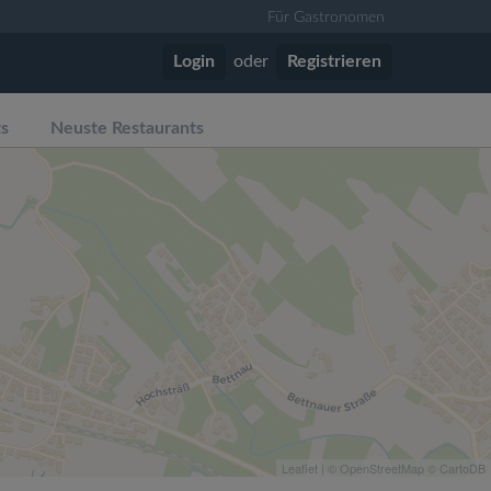
Für Gastronomen
Login
oder
Registrieren
ts
Neuste Restaurants
Leaflet
| ©
OpenStreetMap
©
CartoDB