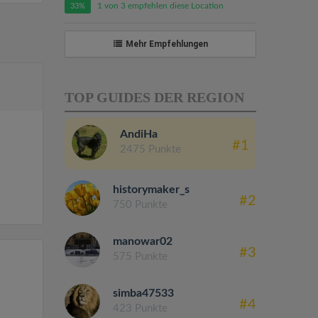
1 von 3 empfehlen diese Location
33%
Mehr Empfehlungen
TOP GUIDES DER REGION
AndiHa
#1
2475 Punkte
historymaker_s
#2
750 Punkte
manowar02
#3
575 Punkte
simba47533
#4
423 Punkte