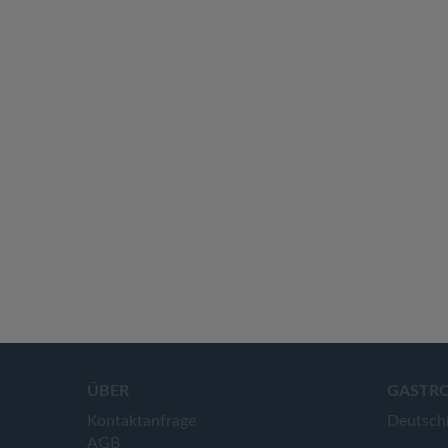
ÜBER
GASTR
Kontaktanfrage
Deutsch
AGB