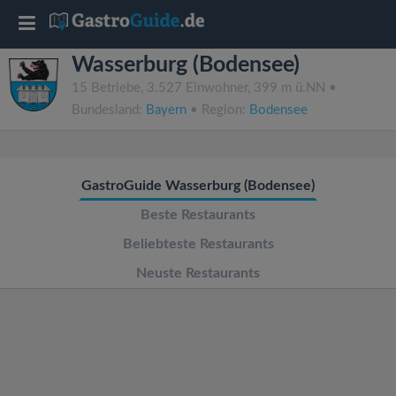
T
Wasserburg (Bodensee)
o
15 Betriebe, 3.527 Einwohner, 399 m ü.NN •
Bundesland:
Bayern
• Region:
Bodensee
g
g
GastroGuide Wasserburg (Bodensee)
l
Beste Restaurants
Beliebteste Restaurants
e
Neuste Restaurants
n
a