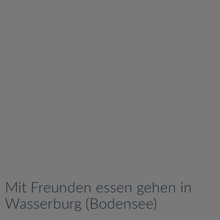
v
i
g
a
t
i
o
n
Mit Freunden essen gehen in
Wasserburg (Bodensee)