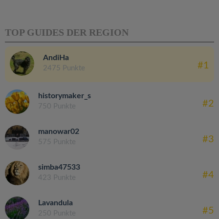
TOP GUIDES DER REGION
AndiHa
#1
2475 Punkte
historymaker_s
#2
750 Punkte
manowar02
#3
575 Punkte
simba47533
#4
423 Punkte
Lavandula
#5
250 Punkte