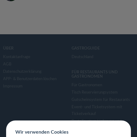
ÜBER
GASTROGUIDE
Kontaktanfrage
Deutschland
AGB
Datenschutzerklärung
FÜR RESTAURANTS UND
GASTRONOMEN
APP- & Benutzerdaten löschen
Für Gastronomen
Impressum
Tisch Reservierungsystem
Gutscheinsystem für Restaurants
Event- und Ticketsystem mit
Ticketverkauf
Bestellsystem Lieferung und
TakeAway
Wir verwenden Cookies
Webseiten für Restaurant