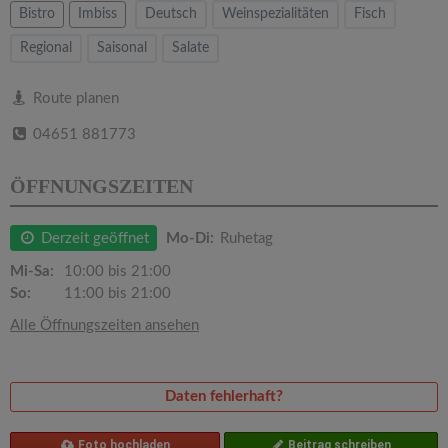
v
Bistro
Imbiss
Deutsch
Weinspezialitäten
Fisch
Regional
Saisonal
Salate
i
Route planen
g
04651 881773
a
ÖFFNUNGSZEITEN
t
Derzeit geöffnet
Mo-Di:
Ruhetag
i
Mi-Sa:
10:00 bis 21:00
So:
11:00 bis 21:00
o
Alle Öffnungszeiten ansehen
n
Daten fehlerhaft?
Foto hochladen
Beitrag schreiben