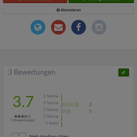
Abonnieren
3 Bewertungen
5
Sterne
3.7
4
Sterne
2
3
Sterne
1
2
Sterne
3
Bewertungen
1
Stern
1
Nett draußen sitzen