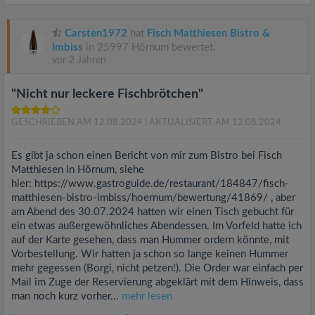
Carsten1972
hat
Fisch Matthiesen Bistro &
Imbiss
in 25997 Hörnum bewertet.
vor 2 Jahren
"Nicht nur leckere Fischbrötchen"
GESCHRIEBEN AM 12.08.2024
| AKTUALISIERT AM 12.08.2024
Es gibt ja schon einen Bericht von mir zum Bistro bei Fisch
Matthiesen in Hörnum, siehe
hier: https://www.gastroguide.de/restaurant/184847/fisch-
matthiesen-bistro-imbiss/hoernum/bewertung/41869/ , aber
am Abend des 30.07.2024 hatten wir einen Tisch gebucht für
ein etwas außergewöhnliches Abendessen. Im Vorfeld hatte ich
auf der Karte gesehen, dass man Hummer ordern könnte, mit
Vorbestellung. Wir hatten ja schon so lange keinen Hummer
mehr gegessen (Borgi, nicht petzen!). Die Order war einfach per
Mail im Zuge der Reservierung abgeklärt mit dem Hinweis, dass
man noch kurz vorher...
mehr lesen