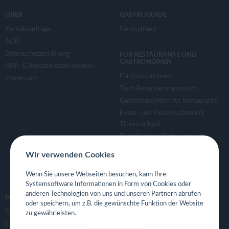
ÜBER
GASTROGUIDE
Kontaktanfrage
Deutschland
AGB
Datenschutzerklärung
FÜR RESTAURANTS UND
GASTRONOMEN
APP- & Benutzerdaten löschen
Für Gastronomen
Impressum
Tisch Reservierungsystem
Gutscheinsystem für Restaurants
Event- und Ticketsystem mit
Ticketverkauf
Bestellsystem Lieferung und
TakeAway
Wir verwenden Cookies
Webseiten für Restaurant
Eigene App für Restaurant
Wenn Sie unsere Webseiten besuchen, kann Ihre
Systemsoftware Informationen in Form von Cookies oder
anderen Technologien von uns und unseren Partnern abrufen
FOLGE UNS
oder speichern, um z.B. die gewünschte Funktion der Website
Facebook
zu gewährleisten.
Instagram