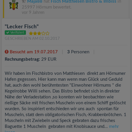
Maja88
hat
Fisch Matthiesen Bistro & Imbiss
in
25997 Hörnum bewertet.
vor 9 Jahren
"Lecker Fisch"
Verifiziert
GESCHRIEBEN AM 02.10.2017
Besucht am 19.07.2017
3
Personen
Rechnungsbetrag:
29 EUR
Wir haben im Fischbistro von Matthiesen direkt am Hörnumer
Hafen gegessen. Hier kann man wenn man Glück und Geduld
hat, auch den wohl berühmtesten "Einwohner Hörnums " die
Kegelrobbe Willi sehen. Das Bistro befindet sich in direkter
Nähe der Verladestation ,so konnten wir beobachten wie
rießige Säcke mit frischen Muscheln von einem Schiff gelöscht
wurden. So inspiriert entschieden wir uns auch spontan für
Muscheln, statt dem obligatorischen Fisch,-Krabbenbrötchen. 1
Muscheln mit Zwiebeln und Speck gebraten dazu frisches
Baguette 1 Muscheln gebraten mit Knobisauce und...
mehr