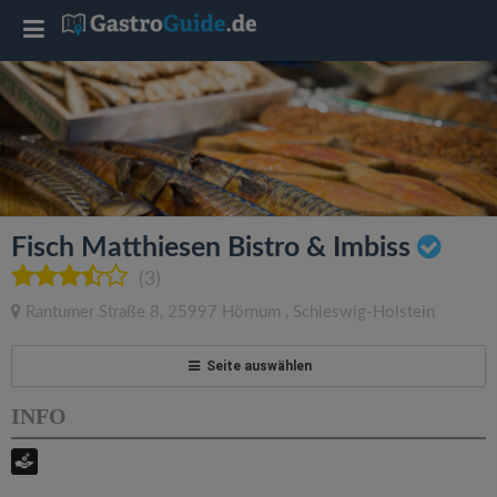
T
o
g
g
Fisch Matthiesen Bistro & Imbiss
l
(3)
Rantumer Straße 8
,
25997
Hörnum
,
Schleswig-Holstein
e
Seite auswählen
n
INFO
a