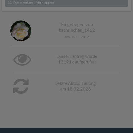
11
Kommentare
|
Ausklappen
Eingetragen von
kathrinchen_1412
am 04.11.2012
Dieser Eintrag wurde
13191
x aufgerufen
Letzte Aktualisierung
am
18.02.2026