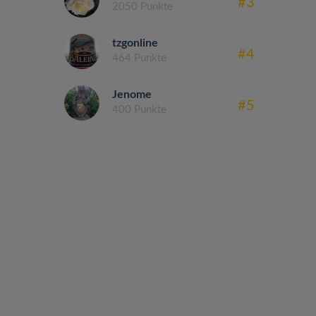
#3
2050 Punkte
tzgonline
#4
464 Punkte
Jenome
#5
400 Punkte