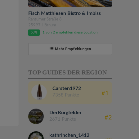
Fisch Matthiesen Bistro & Imbiss
Rantumer Straße 8
25997 Hörnum
1 von 2 empfehlen diese Location
50%
Mehr Empfehlungen
TOP GUIDES DER REGION
Carsten1972
#1
7358 Punkte
DerBorgfelder
#2
2671 Punkte
kathrinchen_1412