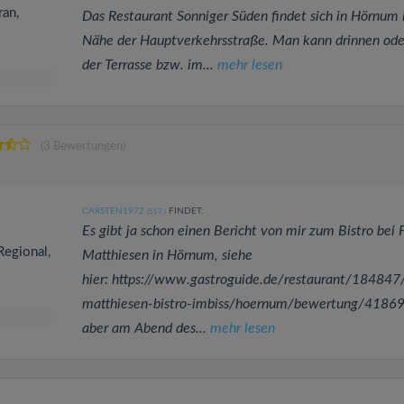
ran,
Das Restaurant Sonniger Süden findet sich in Hörnum 
Nähe der Hauptverkehrsstraße. Man kann drinnen ode
der Terrasse bzw. im...
mehr lesen
(3 Bewertungen)
CARSTEN1972
FINDET:
(517
)
Es gibt ja schon einen Bericht von mir zum Bistro bei 
Regional,
Matthiesen in Hörnum, siehe
hier: https://www.gastroguide.de/restaurant/184847/
matthiesen-bistro-imbiss/hoernum/bewertung/41869
aber am Abend des...
mehr lesen