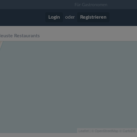
Für Gastronomen
Login
oder
Registrieren
euste Restaurants
Leaflet
| ©
OpenStreetMap
©
CartoDB