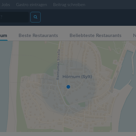
Jobs
Gastro eintragen
Beitrag schreiben
num
Beste Restaurants
Beliebteste Restaurants
N