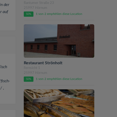
Rantumer Straße 23
in der
25997 Hörnum
r auf
1 von 2 empfehlen diese Location
50%
Restaurant Strönholt
Fisch
Fernsicht 1
25997 Hörnum
1 von 2 empfehlen diese Location
50%
fisch-
/ ,