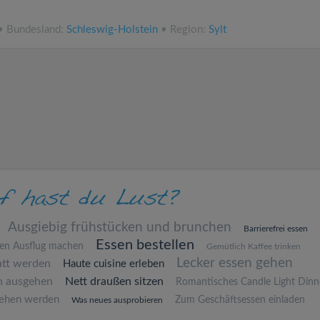
 • Bundesland:
Schleswig-Holstein
• Region:
Sylt
Ausgiebig frühstücken und brunchen
Barrierefrei essen
Essen bestellen
nen Ausflug machen
Gemütlich Kaffee trinken
Lecker essen gehen
att werden
Haute cuisine erleben
n ausgehen
Nett draußen sitzen
Romantisches Candle Light Dinn
ehen werden
Zum Geschäftsessen einladen
Was neues ausprobieren