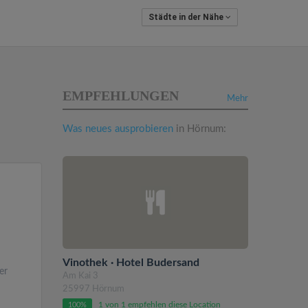
Städte in der Nähe
EMPFEHLUNGEN
Mehr
Was neues ausprobieren
in Hörnum:
Vinothek · Hotel Budersand
er
Am Kai 3
25997 Hörnum
1 von 1 empfehlen diese Location
100%