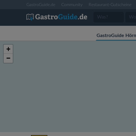
GastroGuide.de
Community
Restaurant-Gutscheine
GastroGuide Hör
+
−