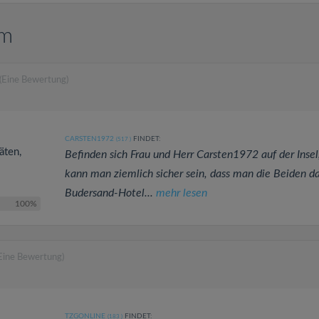
um
(Eine Bewertung)
CARSTEN1972
FINDET:
(517
)
äten,
Befinden sich Frau und Herr Carsten1972 auf der Insel
kann man ziemlich sicher sein, dass man die Beiden d
Budersand-Hotel...
mehr lesen
100%
Eine Bewertung)
TZGONLINE
FINDET:
(183
)