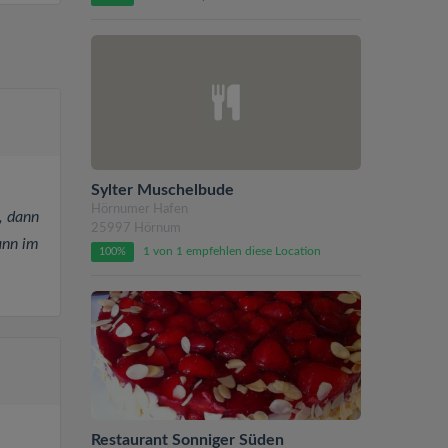
Sylter Muschelbude
Hörnumer Hafen
, dann
25997 Hörnum
ann im
1 von 1 empfehlen diese Location
100%
Restaurant Sonniger Süden