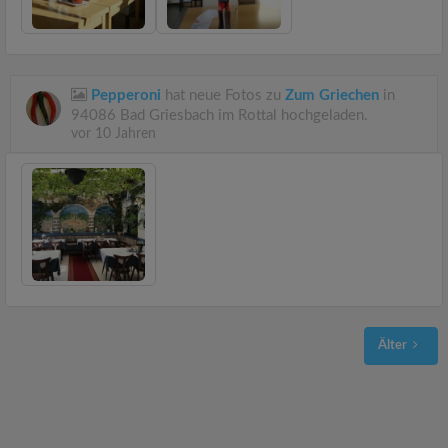
Pepperoni
hat neue Fotos zu
Zum Griechen
in
94086 Bad Griesbach im Rottal hochgeladen.
vor 10 Jahren
Älter