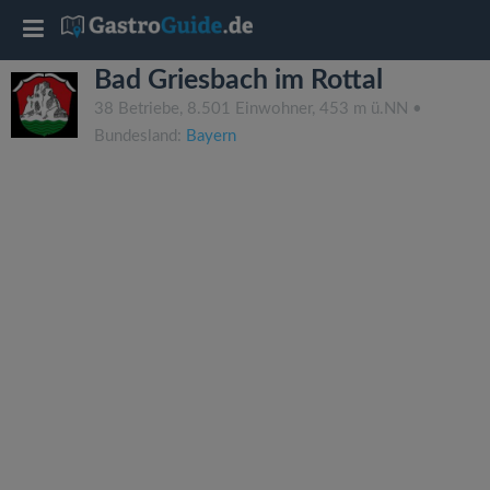
T
Bad Griesbach im Rottal
o
38 Betriebe, 8.501 Einwohner, 453 m ü.NN •
Bundesland:
Bayern
g
g
l
e
n
a