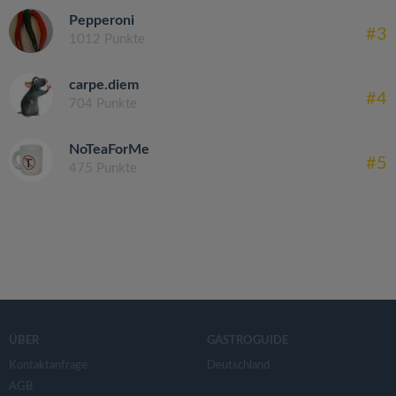
Pepperoni
#3
1012 Punkte
carpe.diem
#4
704 Punkte
NoTeaForMe
#5
475 Punkte
ÜBER
GASTROGUIDE
Kontaktanfrage
Deutschland
AGB