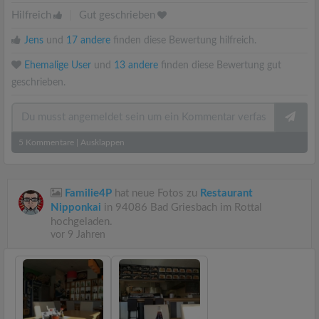
Hilfreich
|
Gut geschrieben
Jens
und
17 andere
finden diese Bewertung hilfreich.
Ehemalige User
und
13 andere
finden diese Bewertung gut
geschrieben.
5
Kommentare
|
Ausklappen
Familie4P
hat neue Fotos zu
Restaurant
Nipponkai
in 94086 Bad Griesbach im Rottal
hochgeladen.
vor 9 Jahren