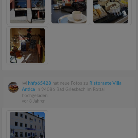
hhfp65428
hat neue Fotos zu
Ristorante Villa
Antica
in 94086 Bad Griesbach im Rottal
hochgeladen.
vor 8 Jahren