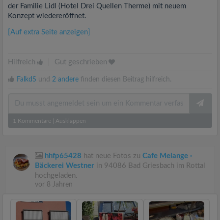
der Familie Lidl (Hotel Drei Quellen Therme) mit neuem
Konzept wiedereröffnet.
[Auf extra Seite anzeigen]
Hilfreich
|
Gut geschrieben
FalkdS
und
2 andere
finden diesen Beitrag hilfreich.
1
Kommentare
|
Ausklappen
hhfp65428
hat neue Fotos zu
Cafe Melange ·
Bäckerei Westner
in 94086 Bad Griesbach im Rottal
hochgeladen.
vor 8 Jahren