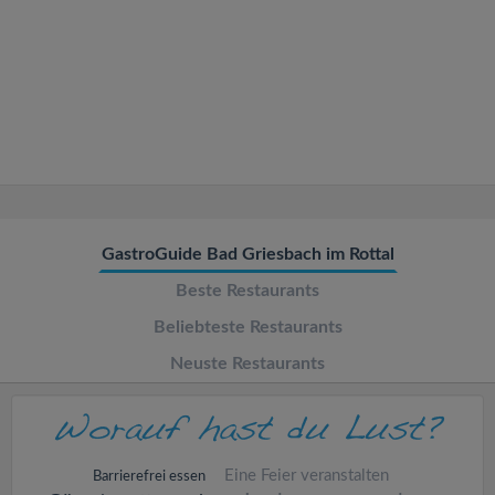
v
i
g
a
t
GastroGuide Bad Griesbach im Rottal
Beste Restaurants
i
Beliebteste Restaurants
o
Neuste Restaurants
n
Eine Feier veranstalten
Barrierefrei essen