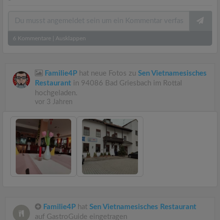
6
Kommentare
|
Ausklappen
Familie4P
hat neue Fotos zu
Sen Vietnamesisches
Restaurant
in 94086 Bad Griesbach im Rottal
hochgeladen.
vor 3 Jahren
Familie4P
hat
Sen Vietnamesisches Restaurant
auf GastroGuide eingetragen