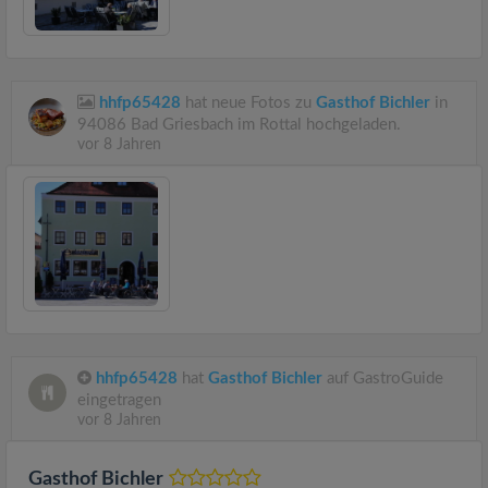
hhfp65428
hat neue Fotos zu
Gasthof Bichler
in
94086 Bad Griesbach im Rottal hochgeladen.
vor 8 Jahren
hhfp65428
hat
Gasthof Bichler
auf GastroGuide
eingetragen
vor 8 Jahren
Gasthof Bichler