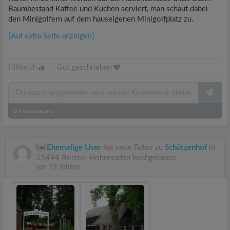
Baumbestand Kaffee und Kuchen serviert, man schaut dabei
den Minigolfern auf dem hauseigenen Minigolfplatz zu.
[Auf extra Seite anzeigen]
Hilfreich
|
Gut geschrieben
0
Kommentare
Ehemalige User
hat neue Fotos zu
Schützenhof
in
25494 Borstel-Hohenraden hochgeladen.
vor 12 Jahren