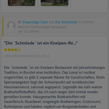
Ehemalige User
hat
Zur Schmiede
in 25494
Borstel-Hohenraden bewertet.
vor 12 Jahren
"Die ´Schmiede´ ist ein Kneipen-Re..."
GESCHRIEBEN AM 01.06.2014
Die ´Schmiede´ ist ein Kneipen-Restaurant mit jahrzehntelanger
Tradition, in Borstel eine Institution. Das Lokal ist rustikal
eingerichtet, es gibt 2 separate Räume für Gesellschaften. Beim
Speisenangebot liegt der Schwerpunkt auf norddeutscher
Hausmannskost, saisonal angepasst. Legendär das kalt-warme
Bratkartoffelbuffet6, das ich nach langer Zeit einmal wieder
genießen konnte. Hausgemachte Bratkartoffeln mit
Sauerfleisch, Roastbeef, eingelegte Bratheringen, Grützwurst,
Rollmöpsen und Salaten, ergänzt um Burgunderbraten und