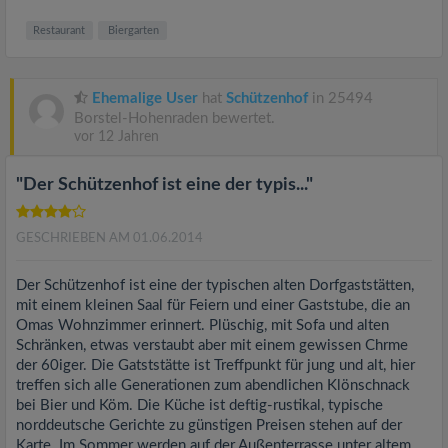
Restaurant
Biergarten
Ehemalige User
hat
Schützenhof
in 25494
Borstel-Hohenraden bewertet.
vor 12 Jahren
"Der Schützenhof ist eine der typis..."
GESCHRIEBEN AM 01.06.2014
Der Schützenhof ist eine der typischen alten Dorfgaststätten,
mit einem kleinen Saal für Feiern und einer Gaststube, die an
Omas Wohnzimmer erinnert. Plüschig, mit Sofa und alten
Schränken, etwas verstaubt aber mit einem gewissen Chrme
der 60iger. Die Gatststätte ist Treffpunkt für jung und alt, hier
treffen sich alle Generationen zum abendlichen Klönschnack
bei Bier und Köm. Die Küche ist deftig-rustikal, typische
norddeutsche Gerichte zu günstigen Preisen stehen auf der
Karte. Im Sommer werden auf der Außenterrasse unter altem