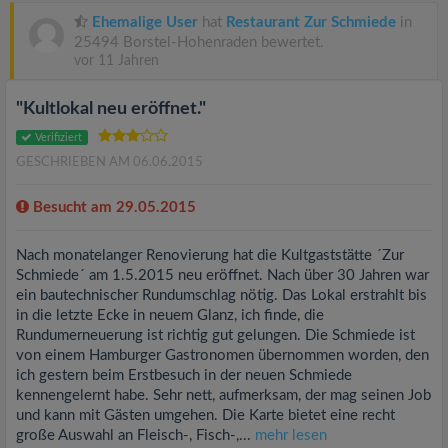
Ehemalige User
hat
Restaurant Zur Schmiede
in
25494 Borstel-Hohenraden bewertet.
vor 11 Jahren
"Kultlokal neu eröffnet."
Verifiziert
GESCHRIEBEN AM 06.06.2015
Besucht am 29.05.2015
Nach monatelanger Renovierung hat die Kultgaststätte ´Zur
Schmiede´ am 1.5.2015 neu eröffnet. Nach über 30 Jahren war
ein bautechnischer Rundumschlag nötig. Das Lokal erstrahlt bis
in die letzte Ecke in neuem Glanz, ich finde, die
Rundumerneuerung ist richtig gut gelungen. Die Schmiede ist
von einem Hamburger Gastronomen übernommen worden, den
ich gestern beim Erstbesuch in der neuen Schmiede
kennengelernt habe. Sehr nett, aufmerksam, der mag seinen Job
und kann mit Gästen umgehen. Die Karte bietet eine recht
große Auswahl an Fleisch-, Fisch-,...
mehr lesen