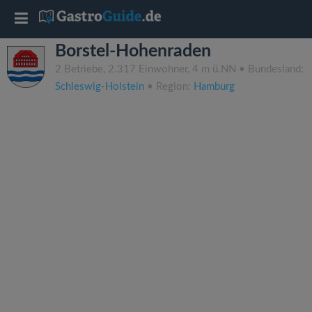
T
Borstel-Hohenraden
o
2 Betriebe, 2.317 Einwohner, 4 m ü.NN • Bundesland:
Schleswig-Holstein
• Region:
Hamburg
g
g
l
e
n
a