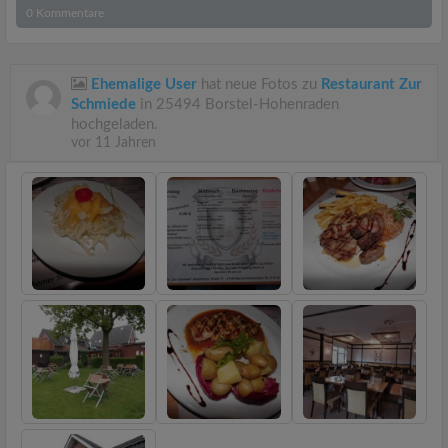
0
Kommentare
Ehemalige User
hat neue Fotos zu
Restaurant Zur
Schmiede
in 25494 Borstel-Hohenraden
hochgeladen.
vor 11 Jahren