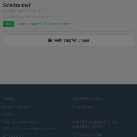
Schützenhof
Quickborner Straße 122
25494 Borstel-Hohenraden
1 von 2 empfehlen diese Location
50%
Mehr Empfehlungen
ÜBER
GASTROGUIDE
Kontaktanfrage
Deutschland
AGB
Datenschutzerklärung
FÜR RESTAURANTS UND
GASTRONOMEN
APP- & Benutzerdaten löschen
Für Gastronomen
Impressum