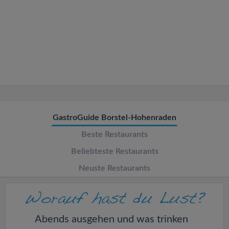
v
i
g
a
t
GastroGuide Borstel-Hohenraden
Beste Restaurants
i
Beliebteste Restaurants
o
Neuste Restaurants
n
Abends ausgehen und was trinken