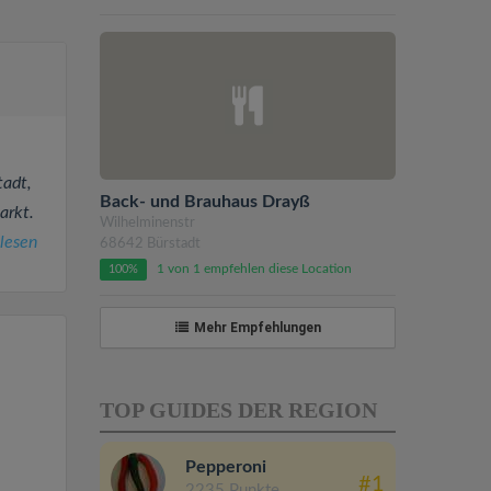
tadt,
Back- und Brauhaus Drayß
arkt.
Wilhelminenstr
lesen
68642 Bürstadt
1 von 1 empfehlen diese Location
100%
Mehr Empfehlungen
TOP GUIDES DER REGION
Pepperoni
#1
2235 Punkte