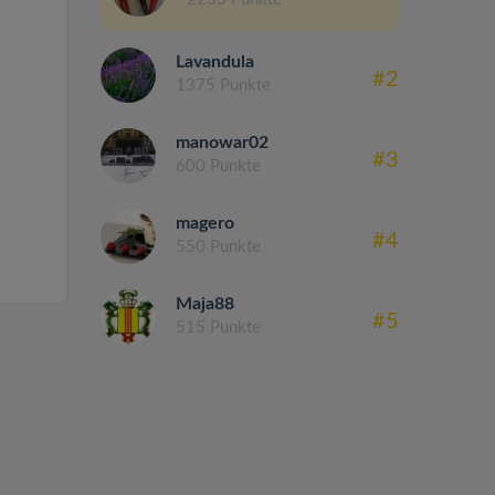
Lavandula
#2
1375 Punkte
manowar02
#3
600 Punkte
magero
#4
550 Punkte
Maja88
#5
515 Punkte