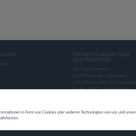
OGUIDE
FÜR RESTAURANTS UND
GASTRONOMEN
land
Für Gastronomen
Tisch Reservierungsystem
Gutscheinsystem für Restaur
Event- und Ticketsystem mit
Ticketverkauf
Bestellsystem Lieferung und
TakeAway
ormationen in Form von Cookies oder anderen Technologien von uns und unser
Webseiten für Restaurant
ährleisten.
Eigene App für Restaurant