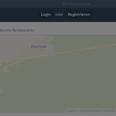
Für Gastronomen
Login
oder
Registrieren
euste Restaurants
Leaflet
| ©
OpenStreetMap
©
CartoDB