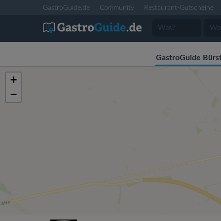
GastroGuide.de
Community
Restaurant-Gutscheine
GastroGuide Bürs
+
−