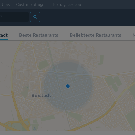
Jobs
Gastro eintragen
Beitrag schreiben
tadt
Beste Restaurants
Beliebteste Restaurants
N