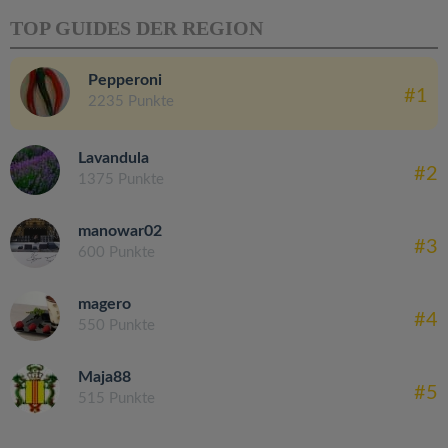
TOP GUIDES DER REGION
Pepperoni
#1
2235 Punkte
Lavandula
#2
1375 Punkte
manowar02
#3
600 Punkte
magero
#4
550 Punkte
Maja88
#5
515 Punkte