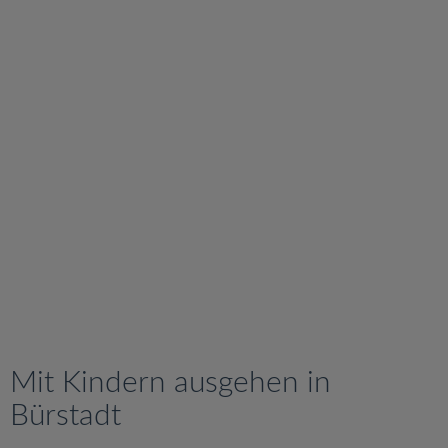
v
i
g
a
t
i
o
n
Mit Kindern ausgehen in
Bürstadt