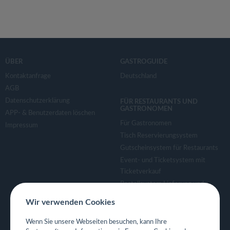
ÜBER
GASTROGUIDE
Kontaktanfrage
Deutschland
AGB
Datenschutzerklärung
FÜR RESTAURANTS UND
GASTRONOMEN
APP- & Benutzerdaten löschen
Für Gastronomen
Impressum
Tisch Reservierungsystem
Gutscheinsystem für Restaurants
Event- und Ticketsystem mit
Ticketverkauf
Bestellsystem Lieferung und
TakeAway
Wir verwenden Cookies
Webseiten für Restaurant
Eigene App für Restaurant
Wenn Sie unsere Webseiten besuchen, kann Ihre