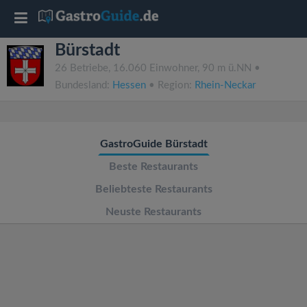
T
Bürstadt
o
26 Betriebe, 16.060 Einwohner, 90 m ü.NN •
Bundesland:
Hessen
• Region:
Rhein-Neckar
g
g
GastroGuide Bürstadt
l
Beste Restaurants
Beliebteste Restaurants
e
Neuste Restaurants
n
a