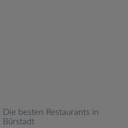
v
i
g
a
t
i
o
n
Die besten Restaurants in
Bürstadt