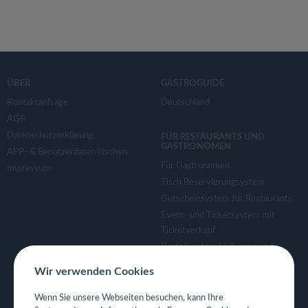
ÜBER
GASTROGUIDE
Kontaktanfrage
Deutschland
AGB
Datenschutzerklärung
FÜR RESTAURANTS UND
GASTRONOMEN
APP- & Benutzerdaten löschen
Für Gastronomen
Impressum
Tisch Reservierungsystem
Gutscheinsystem für Restaurants
Event- und Ticketsystem mit
Ticketverkauf
Bestellsystem Lieferung und
TakeAway
Wir verwenden Cookies
Webseiten für Restaurant
Eigene App für Restaurant
Wenn Sie unsere Webseiten besuchen, kann Ihre