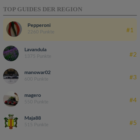
TOP GUIDES DER REGION
Pepperoni
#1
2260 Punkte
Lavandula
#2
1375 Punkte
manowar02
#3
600 Punkte
magero
#4
550 Punkte
Maja88
#5
515 Punkte