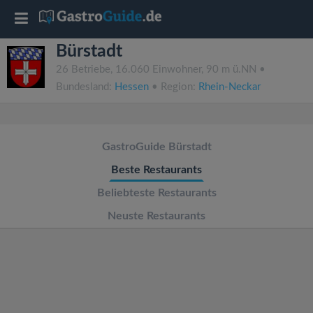
T
Bürstadt
o
26 Betriebe, 16.060 Einwohner, 90 m ü.NN •
Bundesland:
Hessen
• Region:
Rhein-Neckar
g
g
GastroGuide Bürstadt
l
Beste Restaurants
Beliebteste Restaurants
e
Neuste Restaurants
n
a