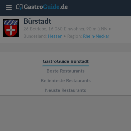
T
Bürstadt
o
26 Betriebe, 16.060 Einwohner, 90 m ü.NN •
Bundesland:
Hessen
• Region:
Rhein-Neckar
g
g
GastroGuide Bürstadt
l
Beste Restaurants
Beliebteste Restaurants
e
Neuste Restaurants
n
a