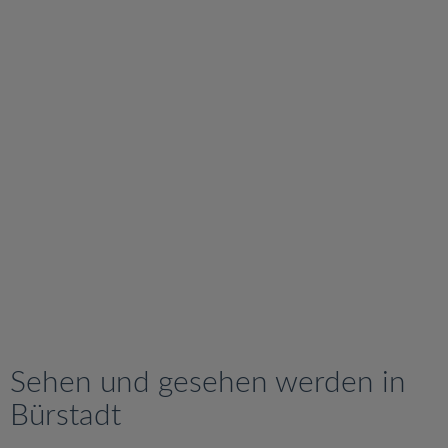
v
i
g
a
t
i
o
n
Sehen und gesehen werden in
Bürstadt