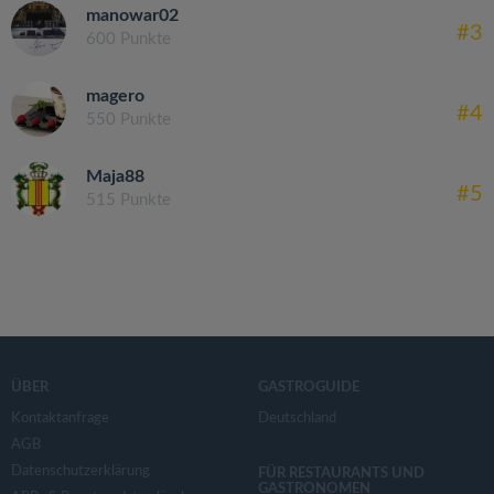
manowar02
#3
600 Punkte
magero
#4
550 Punkte
Maja88
#5
515 Punkte
ÜBER
GASTROGUIDE
Kontaktanfrage
Deutschland
AGB
Datenschutzerklärung
FÜR RESTAURANTS UND
GASTRONOMEN