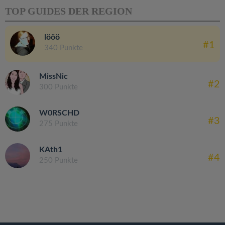
TOP GUIDES DER REGION
lööö
#1
340 Punkte
MissNic
#2
300 Punkte
W0RSCHD
#3
275 Punkte
KAth1
#4
250 Punkte