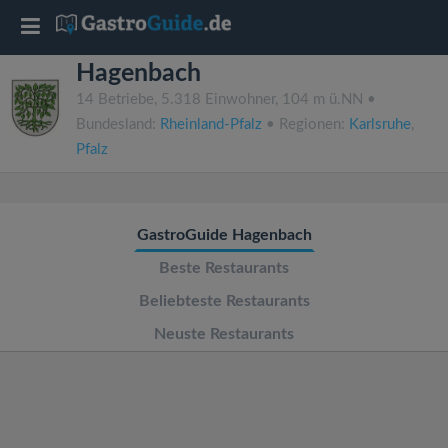
T
Hagenbach
o
14 Betriebe, 5.318 Einwohner, 104 m ü.NN •
Bundesland:
Rheinland-Pfalz
• Regionen:
Karlsruhe
,
g
Pfalz
g
GastroGuide Hagenbach
l
Beste Restaurants
e
Beliebteste Restaurants
Neuste Restaurants
n
a