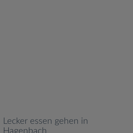
v
i
g
a
t
i
o
n
Lecker essen gehen in
Hagenbach