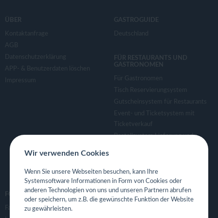
ÜBER
GASTROGUIDE
Kontaktanfrage
Deutschland
AGB
Datenschutzerklärung
FÜR RESTAURANTS UND
GASTRONOMEN
APP- & Benutzerdaten löschen
Für Gastronomen
Impressum
Tisch Reservierungsystem
Gutscheinsystem für Restaurants
Event- und Ticketsystem mit
Ticketverkauf
Bestellsystem Lieferung und
TakeAway
Wir verwenden Cookies
Webseiten für Restaurant
Eigene App für Restaurant
Wenn Sie unsere Webseiten besuchen, kann Ihre
Systemsoftware Informationen in Form von Cookies oder
anderen Technologien von uns und unseren Partnern abrufen
FOLGE UNS
oder speichern, um z.B. die gewünschte Funktion der Website
Facebook
zu gewährleisten.