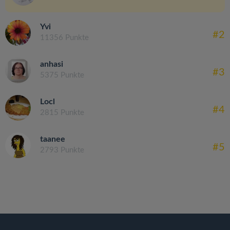
Yvi
#2
11356 Punkte
anhasi
#3
5375 Punkte
Locl
#4
2815 Punkte
taanee
#5
2793 Punkte