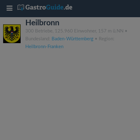
T
Heilbronn
o
300 Betriebe, 125.960 Einwohner, 157 m ü.NN •
Bundesland:
Baden-Württemberg
• Region:
g
Heilbronn-Franken
g
l
e
n
a