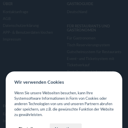
ÜBER
GASTROGUIDE
Kontaktanfrage
Deutschland
AGB
Datenschutzerklärung
FÜR RESTAURANTS UND
GASTRONOMEN
APP- & Benutzerdaten löschen
Für Gastronomen
Impressum
Tisch Reservierungsystem
Gutscheinsystem für Restaurants
Event- und Ticketsystem mit
Ticketverkauf
Bestellsystem Lieferung und
TakeAway
Wir verwenden Cookies
Webseiten für Restaurant
Eigene App für Restaurant
Wenn Sie unsere Webseiten besuchen, kann Ihre
Systemsoftware Informationen in Form von Cookies oder
anderen Technologien von uns und unseren Partnern abrufen
FOLGE UNS
oder speichern, um z.B. die gewünschte Funktion der Website
Facebook
zu gewährleisten.
Instagram