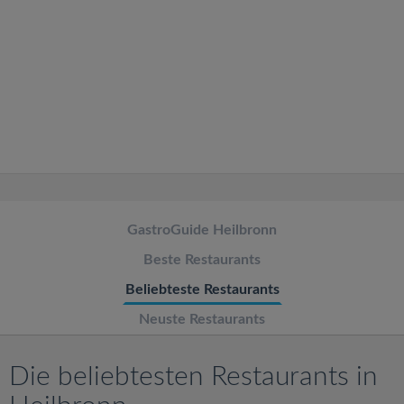
v
i
g
a
t
GastroGuide Heilbronn
i
Beste Restaurants
o
Beliebteste Restaurants
Neuste Restaurants
n
Die beliebtesten Restaurants in