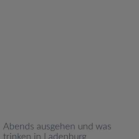
v
i
g
a
t
i
o
n
Abends ausgehen und was
trinken in Ladenburg