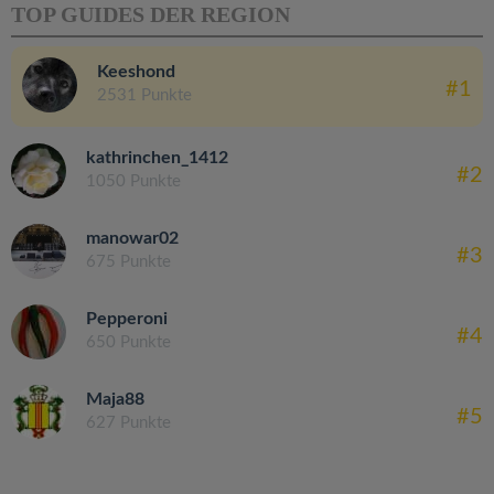
TOP GUIDES DER REGION
Keeshond
#1
2531 Punkte
kathrinchen_1412
#2
1050 Punkte
manowar02
#3
675 Punkte
Pepperoni
#4
650 Punkte
Maja88
#5
627 Punkte