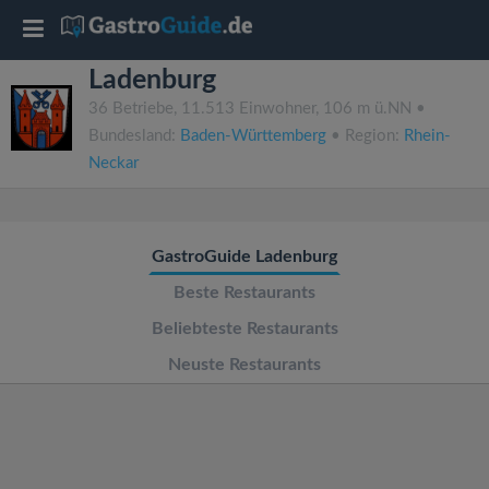
T
Ladenburg
o
36 Betriebe, 11.513 Einwohner, 106 m ü.NN •
Bundesland:
Baden-Württemberg
• Region:
Rhein-
g
Neckar
g
GastroGuide Ladenburg
l
Beste Restaurants
e
Beliebteste Restaurants
Neuste Restaurants
n
a