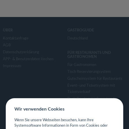
ÜBER
GASTROGUIDE
Kontaktanfrage
Deutschland
AGB
Datenschutzerklärung
FÜR RESTAURANTS UND
GASTRONOMEN
APP- & Benutzerdaten löschen
Für Gastronomen
Impressum
Tisch Reservierungsystem
Gutscheinsystem für Restaurants
Event- und Ticketsystem mit
Ticketverkauf
Bestellsystem Lieferung und
TakeAway
Wir verwenden Cookies
Webseiten für Restaurant
Eigene App für Restaurant
Wenn Sie unsere Webseiten besuchen, kann Ihre
Systemsoftware Informationen in Form von Cookies oder