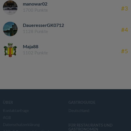
manowar02
#3
1700 Punkte
DaueresserGK0712
#4
1128 Punkte
Maja88
#5
1102 Punkte
ÜBER
GASTROGUIDE
Kontaktanfrage
Deutschland
AGB
Datenschutzerklärung
FÜR RESTAURANTS UND
GASTRONOMEN