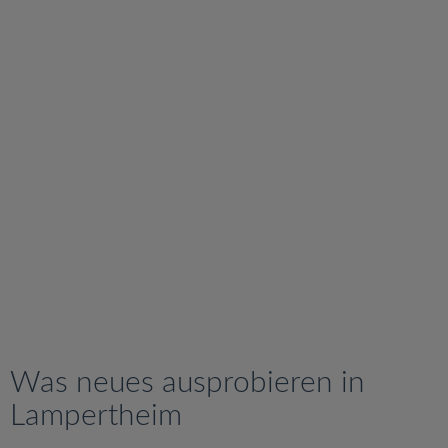
v
i
g
a
t
i
o
n
Was neues ausprobieren in
Lampertheim