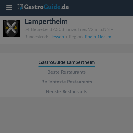
T
Lampertheim
o
54 Betriebe, 32.303 Einwohner, 92 m ü.NN •
Bundesland:
Hessen
• Region:
Rhein-Neckar
g
g
GastroGuide Lampertheim
l
Beste Restaurants
Beliebteste Restaurants
e
Neuste Restaurants
n
a