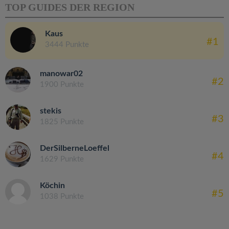
TOP GUIDES DER REGION
Kaus
#1
3444 Punkte
manowar02
#2
1900 Punkte
stekis
#3
1825 Punkte
DerSilberneLoeffel
#4
1629 Punkte
Köchin
#5
1038 Punkte