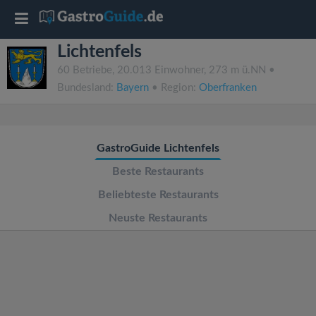
T
Lichtenfels
o
60 Betriebe, 20.013 Einwohner, 273 m ü.NN •
Bundesland:
Bayern
• Region:
Oberfranken
g
g
GastroGuide Lichtenfels
l
Beste Restaurants
Beliebteste Restaurants
e
Neuste Restaurants
n
a