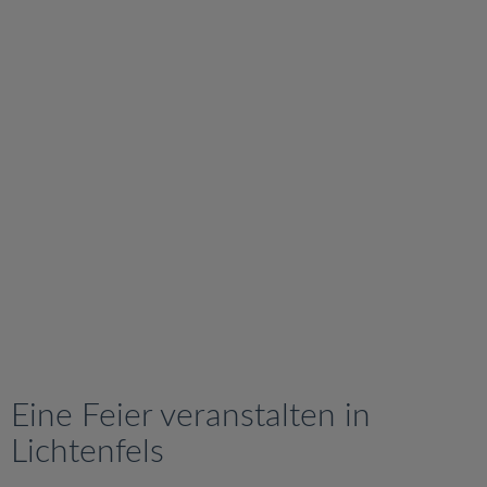
v
i
g
a
t
i
o
n
Eine Feier veranstalten in
Lichtenfels