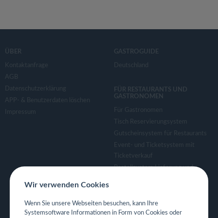
ÜBER
GASTROGUIDE
Kontaktanfrage
Deutschland
AGB
Datenschutzerklärung
FÜR RESTAURANTS UND
GASTRONOMEN
APP- & Benutzerdaten löschen
Für Gastronomen
Impressum
Tisch Reservierungsystem
Gutscheinsystem für Restaurants
Event- und Ticketsystem mit
Ticketverkauf
Bestellsystem Lieferung und
TakeAway
Wir verwenden Cookies
Webseiten für Restaurant
Eigene App für Restaurant
Wenn Sie unsere Webseiten besuchen, kann Ihre
Systemsoftware Informationen in Form von Cookies oder