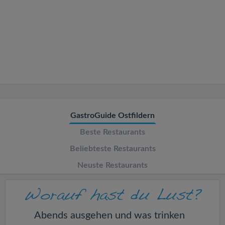
v
i
g
a
t
GastroGuide Ostfildern
Beste Restaurants
i
Beliebteste Restaurants
o
Neuste Restaurants
n
Abends ausgehen und was trinken