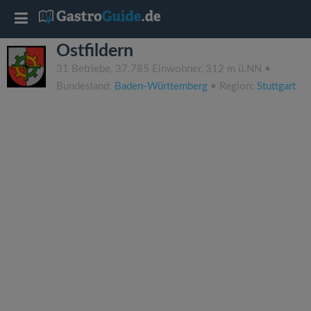
T
Ostfildern
o
31 Betriebe, 37.785 Einwohner, 312 m ü.NN •
Bundesland:
Baden-Württemberg
• Region:
Stuttgart
g
g
l
e
n
a