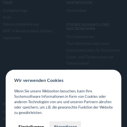
ÜBER
GASTROGUIDE
Kontaktanfrage
Deutschland
AGB
Datenschutzerklärung
FÜR RESTAURANTS UND
GASTRONOMEN
APP- & Benutzerdaten löschen
Für Gastronomen
Impressum
Tisch Reservierungsystem
Gutscheinsystem für Restaurants
Event- und Ticketsystem mit
Ticketverkauf
Bestellsystem Lieferung und
TakeAway
Wir verwenden Cookies
Webseiten für Restaurant
Eigene App für Restaurant
Wenn Sie unsere Webseiten besuchen, kann Ihre
Systemsoftware Informationen in Form von Cookies oder
anderen Technologien von uns und unseren Partnern abrufen
FOLGE UNS
oder speichern, um z.B. die gewünschte Funktion der Website
Facebook
zu gewährleisten.
Instagram