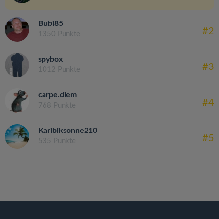
Bubi85
#2
1350 Punkte
spybox
#3
1012 Punkte
carpe.diem
#4
768 Punkte
Karibiksonne210
#5
535 Punkte