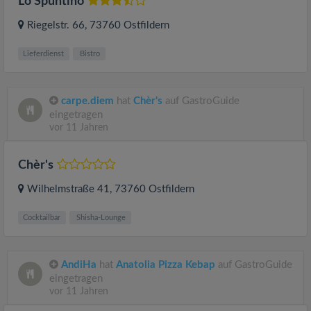
Lo Spuntino
Riegelstr. 66
, 73760
Ostfildern
Lieferdienst
Bistro
carpe.diem
hat
Chèr's
auf GastroGuide
eingetragen
vor 11 Jahren
Chèr's
Wilhelmstraße 41
, 73760
Ostfildern
Cocktailbar
Shisha-Lounge
AndiHa
hat
Anatolia Pizza Kebap
auf GastroGuide
eingetragen
vor 11 Jahren