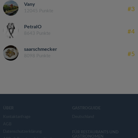
Vany
#3
12045 Punkte
PetraIO
#4
8643 Punkte
saarschmecker
#5
8098 Punkte
ÜBER
GASTROGUIDE
Kontaktanfrage
Deutschland
AGB
Datenschutzerklärung
FÜR RESTAURANTS UND
GASTRONOMEN