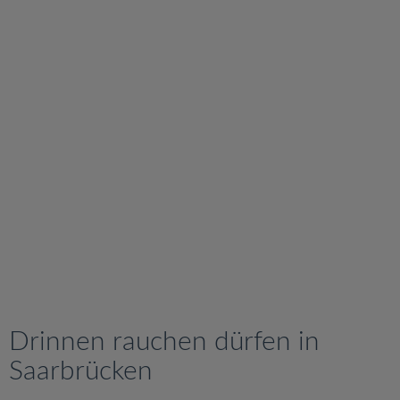
v
i
g
a
t
i
o
n
Drinnen rauchen dürfen in
Saarbrücken