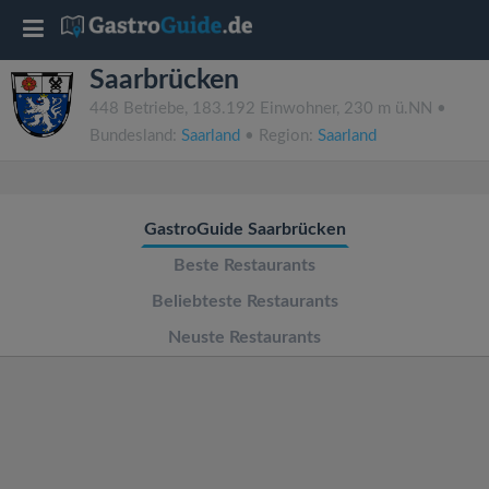
T
Saarbrücken
o
448 Betriebe, 183.192 Einwohner, 230 m ü.NN •
Bundesland:
Saarland
• Region:
Saarland
g
g
GastroGuide Saarbrücken
l
Beste Restaurants
Beliebteste Restaurants
e
Neuste Restaurants
n
a