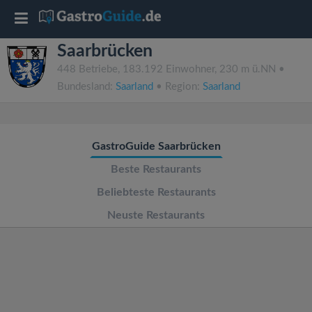
T
Saarbrücken
o
448 Betriebe, 183.192 Einwohner, 230 m ü.NN •
Bundesland:
Saarland
• Region:
Saarland
g
g
GastroGuide Saarbrücken
l
Beste Restaurants
Beliebteste Restaurants
e
Neuste Restaurants
n
a