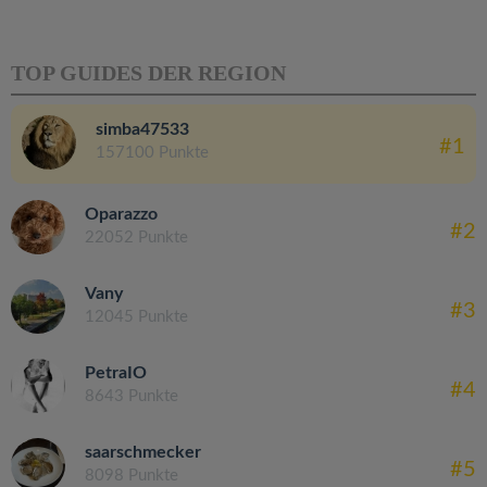
TOP GUIDES DER REGION
simba47533
#1
157100 Punkte
Oparazzo
#2
22052 Punkte
Vany
#3
12045 Punkte
PetraIO
#4
8643 Punkte
saarschmecker
#5
8098 Punkte