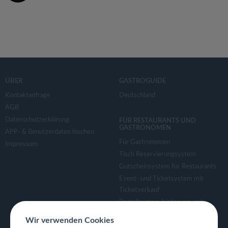
ÜBER
GASTROGUIDE
Kontaktanfrage
Deutschland
AGB
Datenschutzerklärung
FÜR RESTAURANTS UND
GASTRONOMEN
APP- & Benutzerdaten löschen
Für Gastronomen
Impressum
Tisch Reservierungsystem
Gutscheinsystem für Restaurants
Event- und Ticketsystem mit
Ticketverkauf
Bestellsystem Lieferung und
TakeAway
Wir verwenden Cookies
Webseiten für Restaurant