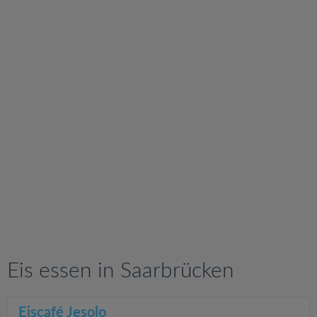
v
i
g
a
t
i
o
n
Eis essen in Saarbrücken
Eiscafé Jesolo