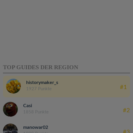
TOP GUIDES DER REGION
historymaker_s
#1
1927 Punkte
Casi
#2
1858 Punkte
manowar02
#3