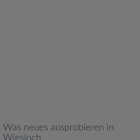
v
i
g
a
t
i
o
n
Was neues ausprobieren in
Wiesloch