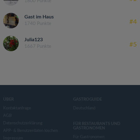
1800 Punkte
Gast im Haus
#4
1740 Punkte
Julia123
#5
1667 Punkte
ÜBER
GASTROGUIDE
Kontaktanfrage
Deutschland
AGB
Datenschutzerklärung
FÜR RESTAURANTS UND
GASTRONOMEN
APP- & Benutzerdaten löschen
Für Gastronomen
Impressum