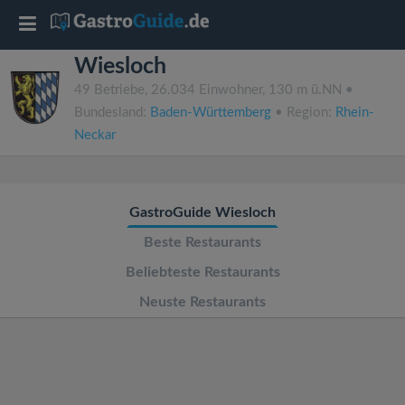
T
Wiesloch
o
49 Betriebe, 26.034 Einwohner, 130 m ü.NN •
Bundesland:
Baden-Württemberg
• Region:
Rhein-
g
Neckar
g
GastroGuide Wiesloch
l
Beste Restaurants
e
Beliebteste Restaurants
Neuste Restaurants
n
a