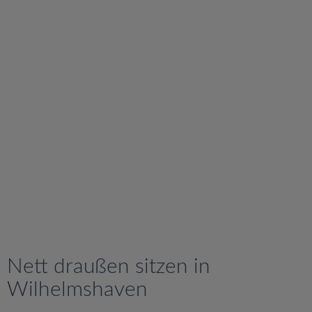
v
i
g
a
t
i
o
n
Nett draußen sitzen in
Wilhelmshaven