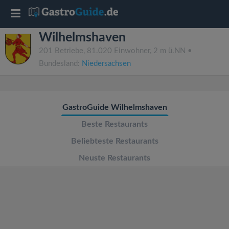
T
Wilhelmshaven
o
201 Betriebe, 81.020 Einwohner, 2 m ü.NN •
Bundesland:
Niedersachsen
g
g
GastroGuide Wilhelmshaven
l
Beste Restaurants
Beliebteste Restaurants
e
Neuste Restaurants
n
a