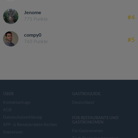
Jenome
#4
775 Punkte
compy0
#5
760 Punkte
ÜBER
GASTROGUIDE
Kontaktanfrage
Deutschland
AGB
Datenschutzerklärung
FÜR RESTAURANTS UND
GASTRONOMEN
APP- & Benutzerdaten löschen
Für Gastronomen
Impressum