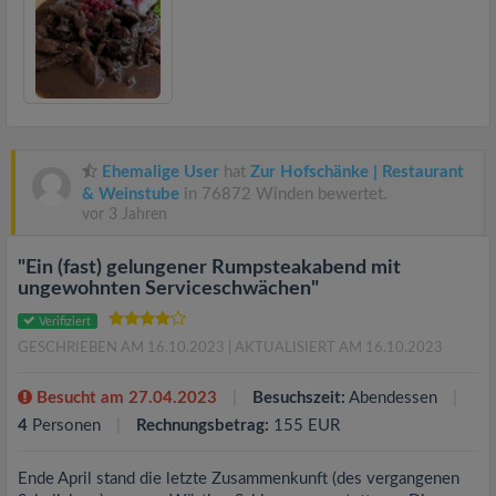
Ehemalige User
hat
Zur Hofschänke | Restaurant
& Weinstube
in 76872 Winden bewertet.
vor 3 Jahren
"Ein (fast) gelungener Rumpsteakabend mit
ungewohnten Serviceschwächen"
Verifiziert
GESCHRIEBEN AM 16.10.2023
| AKTUALISIERT AM 16.10.2023
Besucht am 27.04.2023
Besuchszeit:
Abendessen
4
Personen
Rechnungsbetrag:
155 EUR
Ende April stand die letzte Zusammenkunft (des vergangenen