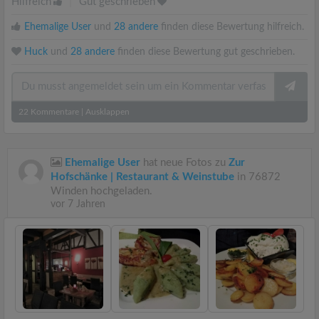
Hilfreich
|
Gut geschrieben
Ehemalige User
und
28 andere
finden diese Bewertung hilfreich.
Huck
und
28 andere
finden diese Bewertung gut geschrieben.
22
Kommentare
|
Ausklappen
Ehemalige User
hat neue Fotos zu
Zur
Hofschänke | Restaurant & Weinstube
in 76872
Winden hochgeladen.
vor 7 Jahren