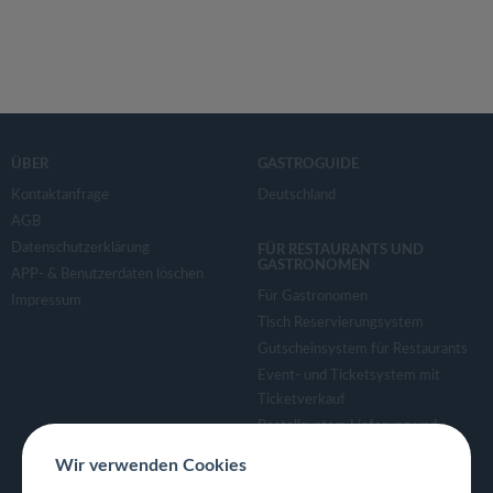
ÜBER
GASTROGUIDE
Kontaktanfrage
Deutschland
AGB
Datenschutzerklärung
FÜR RESTAURANTS UND
GASTRONOMEN
APP- & Benutzerdaten löschen
Für Gastronomen
Impressum
Tisch Reservierungsystem
Gutscheinsystem für Restaurants
Event- und Ticketsystem mit
Ticketverkauf
Bestellsystem Lieferung und
TakeAway
Wir verwenden Cookies
Webseiten für Restaurant