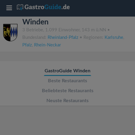
T
Winden
o
3 Betriebe, 1.099 Einwohner, 143 m ü.NN •
Bundesland:
Rheinland-Pfalz
• Regionen:
Karlsruhe
,
g
Pfalz
,
Rhein-Neckar
g
GastroGuide Winden
l
Beste Restaurants
e
Beliebteste Restaurants
Neuste Restaurants
n
a