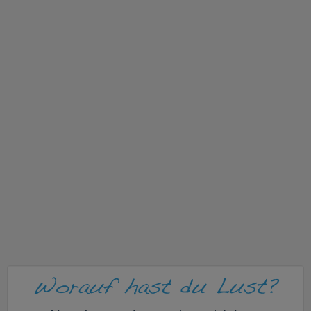
v
i
g
a
t
i
o
n