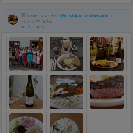
Neue Fotos von
Weinstube FassReiwerle
in
76872 Winden.
vor 8 Jahren