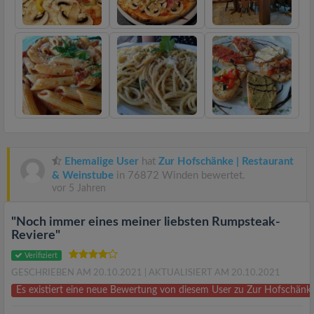
Ehemalige User
hat
Zur Hofschänke | Restaurant
& Weinstube
in 76872 Winden bewertet.
vor 5 Jahren
"Noch immer eines meiner liebsten Rumpsteak-
Reviere"
Verifiziert
GESCHRIEBEN AM 20.10.2021
| AKTUALISIERT AM 20.10.2021
Es existiert eine neue Bewertung von diesem User zu Zur Hofschänk