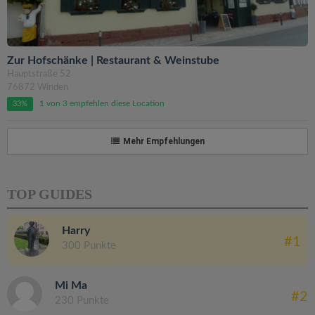
Zur Hofschänke | Restaurant & Weinstube
Hauptstraße 52
76872 Winden
1 von 3 empfehlen diese Location
33%
Mehr Empfehlungen
TOP GUIDES
Harry
#1
300 Punkte
Mi Ma
#2
230 Punkte