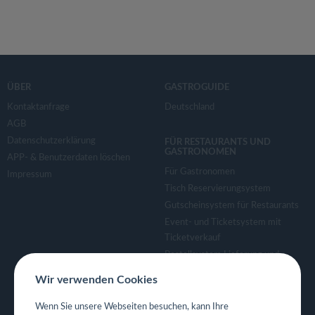
ÜBER
GASTROGUIDE
Kontaktanfrage
Deutschland
AGB
Datenschutzerklärung
FÜR RESTAURANTS UND
GASTRONOMEN
APP- & Benutzerdaten löschen
Für Gastronomen
Impressum
Tisch Reservierungsystem
Gutscheinsystem für Restaurants
Event- und Ticketsystem mit
Ticketverkauf
Bestellsystem Lieferung und
TakeAway
Wir verwenden Cookies
Webseiten für Restaurant
Eigene App für Restaurant
Wenn Sie unsere Webseiten besuchen, kann Ihre