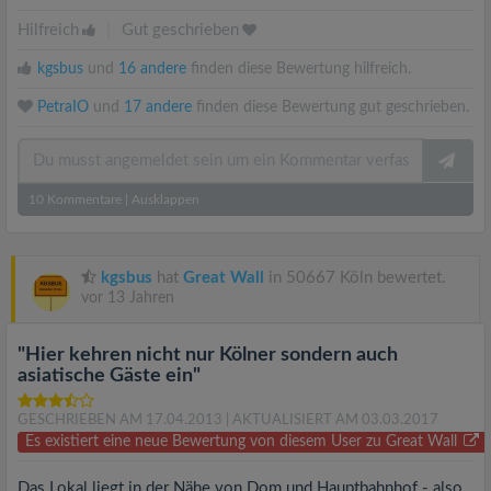
Hilfreich
|
Gut geschrieben
kgsbus
und
16 andere
finden diese Bewertung hilfreich.
PetraIO
und
17 andere
finden diese Bewertung gut geschrieben.
10
Kommentare
|
Ausklappen
kgsbus
hat
Great Wall
in 50667 Köln bewertet.
vor 13 Jahren
"Hier kehren nicht nur Kölner sondern auch
asiatische Gäste ein"
GESCHRIEBEN AM 17.04.2013
| AKTUALISIERT AM 03.03.2017
Es existiert eine neue Bewertung von diesem User zu Great Wall
Das Lokal liegt in der Nähe von Dom und Hauptbahnhof - also