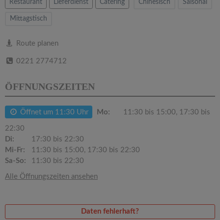
v
Restaurant
Lieferdienst
Catering
Chinesisch
Saisonal
Mittagstisch
i
Route planen
g
0221 2774712
a
ÖFFNUNGSZEITEN
t
Öffnet um 11:30 Uhr
Mo:
11:30 bis 15:00, 17:30 bis
22:30
i
Di:
17:30 bis 22:30
Mi-Fr:
11:30 bis 15:00, 17:30 bis 22:30
o
Sa-So:
11:30 bis 22:30
Alle Öffnungszeiten ansehen
n
Daten fehlerhaft?