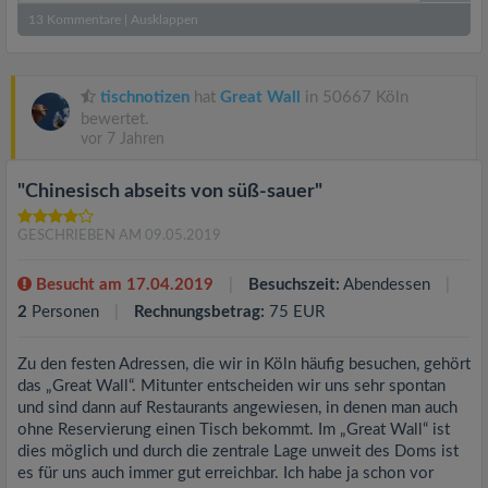
13
Kommentare
|
Ausklappen
tischnotizen
hat
Great Wall
in 50667 Köln
bewertet.
vor 7 Jahren
"Chinesisch abseits von süß-sauer"
GESCHRIEBEN AM 09.05.2019
Besucht am 17.04.2019
Besuchszeit:
Abendessen
2
Personen
Rechnungsbetrag:
75 EUR
Zu den festen Adressen, die wir in Köln häufig besuchen, gehört
das „Great Wall“. Mitunter entscheiden wir uns sehr spontan
und sind dann auf Restaurants angewiesen, in denen man auch
ohne Reservierung einen Tisch bekommt. Im „Great Wall“ ist
dies möglich und durch die zentrale Lage unweit des Doms ist
es für uns auch immer gut erreichbar. Ich habe ja schon vor