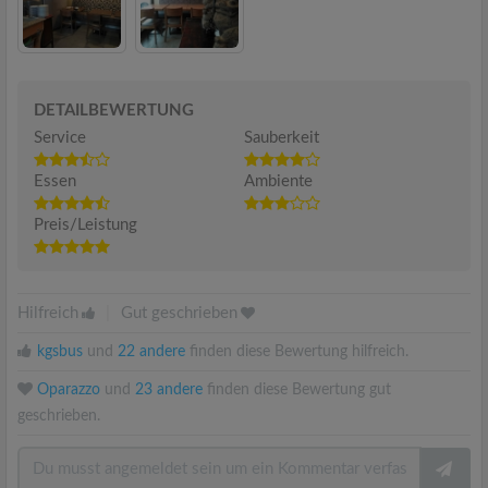
DETAILBEWERTUNG
Service
Sauberkeit
Essen
Ambiente
Preis/Leistung
Hilfreich
|
Gut geschrieben
kgsbus
und
22 andere
finden diese Bewertung hilfreich.
Oparazzo
und
23 andere
finden diese Bewertung gut
geschrieben.