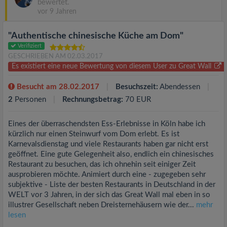
bewertet.
vor 9 Jahren
"Authentische chinesische Küche am Dom"
Verifiziert
GESCHRIEBEN AM 02.03.2017
Es existiert eine neue Bewertung von diesem User zu Great Wall
Besucht am 28.02.2017
Besuchszeit:
Abendessen
2
Personen
Rechnungsbetrag:
70 EUR
Eines der überraschendsten Ess-Erlebnisse in Köln habe ich
kürzlich nur einen Steinwurf vom Dom erlebt. Es ist
Karnevalsdienstag und viele Restaurants haben gar nicht erst
geöffnet. Eine gute Gelegenheit also, endlich ein chinesisches
Restaurant zu besuchen, das ich ohnehin seit einiger Zeit
ausprobieren möchte. Animiert durch eine - zugegeben sehr
subjektive - Liste der besten Restaurants in Deutschland in der
WELT vor 3 Jahren, in der sich das Great Wall mal eben in so
illustrer Gesellschaft neben Dreisternehäusern wie der...
mehr
lesen