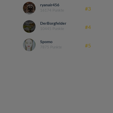
ryanair456
#3
16174 Punkte
DerBorgfelder
#4
10445 Punkte
Spomo
#5
7875 Punkte