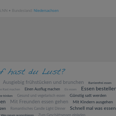
ü.NN • Bundesland:
Niedersachsen
Ausgiebig frühstücken und brunchen
Barrierefrei essen
Essen bestelle
Einen Ausflug machen
ne Rast machen
Eis essen
Günstig satt werden
Gesund und vegetarisch essen
e trinken
hen
Mit Freunden essen gehen
Mit Kindern ausgehen
Schnell mal was essen
zen
Romantisches Candle Light Dinner
Zum Geschäftsessen einladen
Was neues ausprobieren