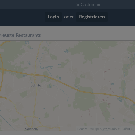
Für Gastronomen
Login
oder
Registrieren
Neuste Restaurants
Leaflet
| ©
OpenStreetMap
©
CartoDB