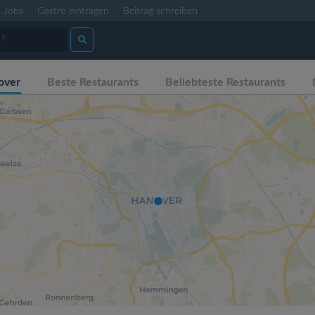
Jobs
Gastro eintragen
Beitrag schreiben
over
Beste Restaurants
Beliebteste Restaurants