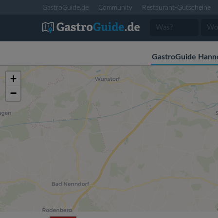
GastroGuide.de
Community
Restaurant-Gutscheine
GastroGuide Hann
+
−