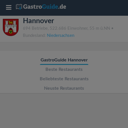
T
Hannover
o
694 Betriebe, 522.686 Einwohner, 55 m ü.NN •
Bundesland:
Niedersachsen
g
g
GastroGuide Hannover
l
Beste Restaurants
Beliebteste Restaurants
e
Neuste Restaurants
n
a