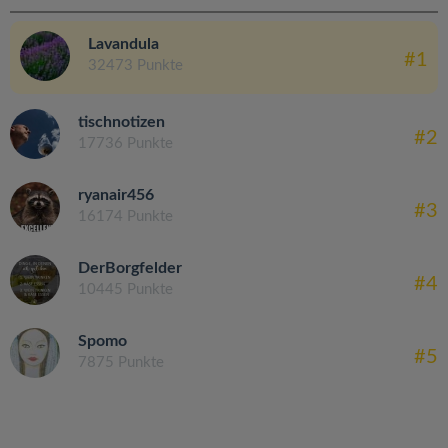
Lavandula
#1
32473 Punkte
tischnotizen
#2
17736 Punkte
ryanair456
#3
16174 Punkte
DerBorgfelder
#4
10445 Punkte
Spomo
#5
7875 Punkte