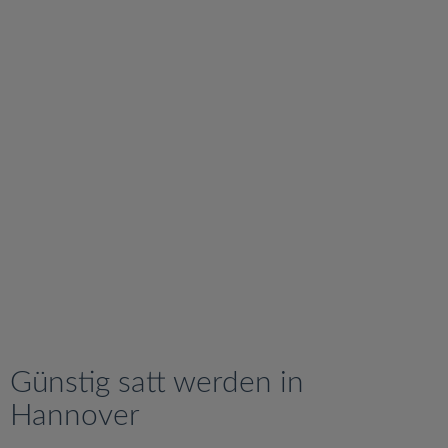
v
i
g
a
t
i
o
n
Günstig satt werden in
Hannover