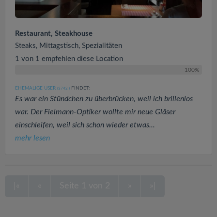
Restaurant, Steakhouse
Steaks, Mittagstisch, Spezialitäten
1 von 1 empfehlen diese Location
100%
EHEMALIGE USER
FINDET:
(3742
)
Es war ein Stündchen zu überbrücken, weil ich brillenlos
war. Der Fielmann-Optiker wollte mir neue Gläser
einschleifen, weil sich schon wieder etwas...
mehr lesen
|«
«
Seite 1 von 2
»
»|