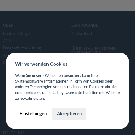
ÜBER
GASTROGUIDE
Kontaktanfrage
Deutschland
AGB
Datenschutzerklärung
FÜR RESTAURANTS UND
GASTRONOMEN
APP- & Benutzerdaten löschen
Für Gastronomen
Impressum
Wir verwenden Cookies
Tisch Reservierungsystem
Wenn Sie unsere Webseiten besuchen, kann Ihre
Gutscheinsystem für Restaurants
Systemsoftware Informationen in Form von Cookies oder
Event- und Ticketsystem mit
anderen Technologien von uns und unseren Partnern abrufen
Ticketverkauf
oder speichern, um z.B. die gewünschte Funktion der Website
Bestellsystem Lieferung und
zu gewährleisten.
TakeAway
Webseiten für Restaurant
Einstellungen
Akzeptieren
Eigene App für Restaurant
FOLGE UNS