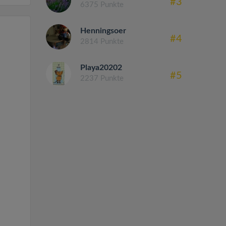
#3
6375 Punkte
Henningsoer
#4
2814 Punkte
Playa20202
#5
2237 Punkte