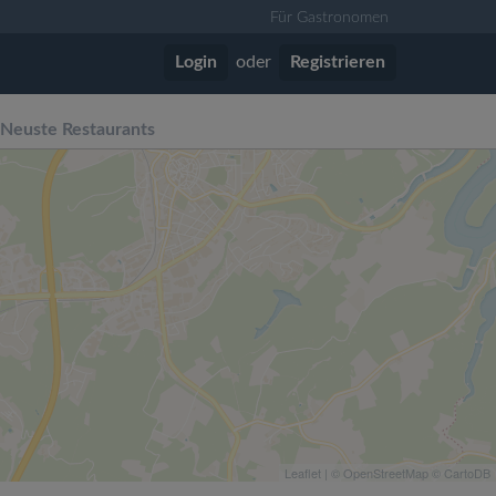
Für Gastronomen
Login
oder
Registrieren
Neuste Restaurants
Leaflet
| ©
OpenStreetMap
©
CartoDB