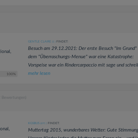
GENTLE CLAIRE
FINDET:
(1
)
Besuch am 29.12.2021: Der erste Besuch "Im Grund"
ional,
dem "Überraschungs-Menue" war eine Katastrophe:
Vorspeise war ein Rindercarpaccio mit sage und schreib
mehr lesen
100%
2 Bewertungen)
KGSBUS
FINDET:
(691
)
onal,
Muttertag 2015, wunderbares Wetter: Gute Stimmung