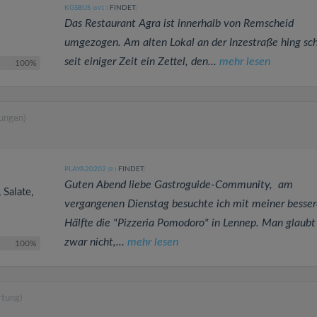
KGSBUS
FINDET:
(691
)
Das Restaurant Agra ist innerhalb von Remscheid
umgezogen. Am alten Lokal an der Inzestraße hing sc
seit einiger Zeit ein Zettel, den...
mehr lesen
100%
ungen)
PLAYA20202
FINDET:
(9
)
Guten Abend liebe Gastroguide-Community, am
 Salate,
vergangenen Dienstag besuchte ich mit meiner besse
Hälfte die "Pizzeria Pomodoro" in Lennep. Man glaubt
zwar nicht,...
mehr lesen
100%
rtung)