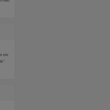
h darf
m ein
de“