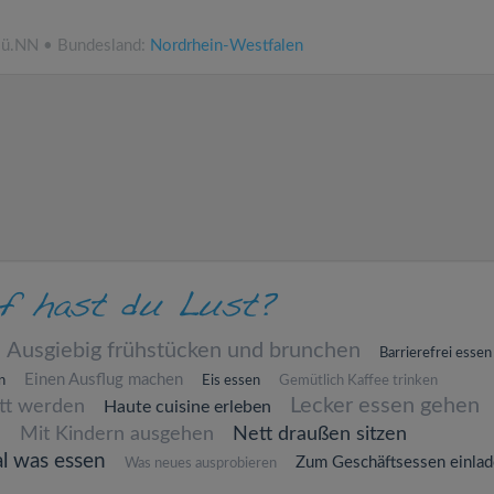
 ü.NN • Bundesland:
Nordrhein-Westfalen
Ausgiebig frühstücken und brunchen
Barrierefrei essen
Einen Ausflug machen
n
Eis essen
Gemütlich Kaffee trinken
Lecker essen gehen
att werden
Haute cuisine erleben
n
Mit Kindern ausgehen
Nett draußen sitzen
al was essen
Zum Geschäftsessen einla
Was neues ausprobieren