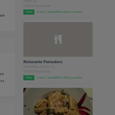
Markt 6a
42853 Remscheid
2 von 2 empfehlen diese Location
100%
hon
Ristorante Pomodoro
Schwelmer Straße 43
42897 Remscheid
ren
1 von 1 empfehlen diese Location
100%
 es