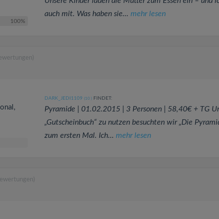
Unsere Kinder laden die Mutter zum Essen ein – und ic
auch mit. Was haben sie...
mehr lesen
100%
Bewertungen)
DARK_JEDI1109
FINDET:
(10
)
onal,
Pyramide | 01.02.2015 | 3 Personen | 58,40€ + TG U
„Gutscheinbuch“ zu nutzen besuchten wir „Die Pyrami
zum ersten Mal. Ich...
mehr lesen
Bewertungen)