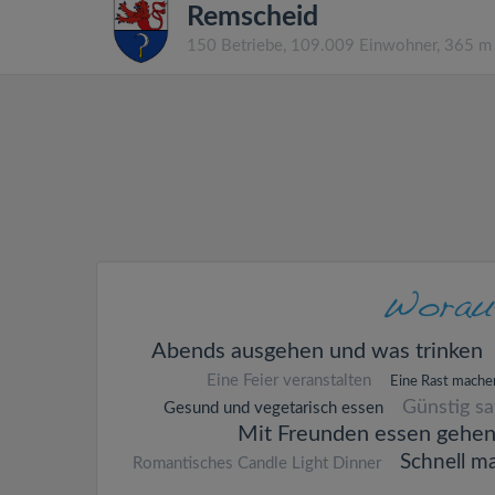
Remscheid
150 Betriebe, 109.009 Einwohner, 365 m
Abends ausgehen und was trinken
Eine Feier veranstalten
Eine Rast mache
Günstig s
Gesund und vegetarisch essen
Mit Freunden essen gehe
Schnell m
Romantisches Candle Light Dinner