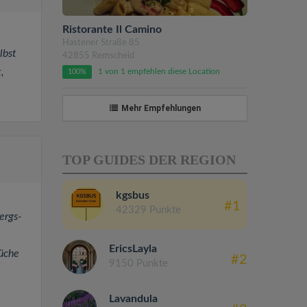
Ristorante Il Camino
Hastener Straße 85
lbst
42855 Remscheid
,
1 von 1 empfehlen diese Location
100%
Mehr Empfehlungen
TOP GUIDES DER REGION
kgsbus
#1
42329 Punkte
ergs-
EricsLayla
üche
#2
9150 Punkte
Lavandula