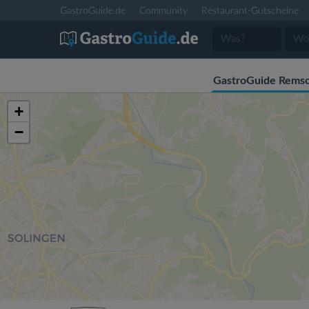
GastroGuide.de
Community
Restaurant-Gutscheine
GastroGuide Remsc
+
−