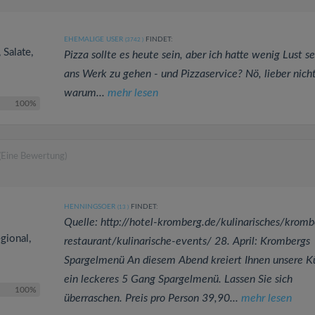
EHEMALIGE USER
FINDET:
(3742
)
 Salate,
Pizza sollte es heute sein, aber ich hatte wenig Lust se
ans Werk zu gehen - und Pizzaservice? Nö, lieber nicht
warum...
mehr lesen
100%
(Eine Bewertung)
HENNINGSOER
FINDET:
(13
)
Quelle: http://hotel-kromberg.de/kulinarisches/kromb
gional,
restaurant/kulinarische-events/ 28. April: Krombergs
Spargelmenü An diesem Abend kreiert Ihnen unsere K
ein leckeres 5 Gang Spargelmenü. Lassen Sie sich
100%
überraschen. Preis pro Person 39,90...
mehr lesen