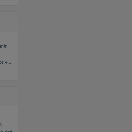
 mit
e 4...
.