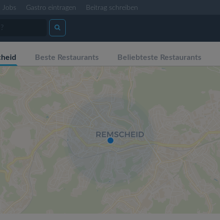
Jobs
Gastro eintragen
Beitrag schreiben
heid
Beste Restaurants
Beliebteste Restaurants