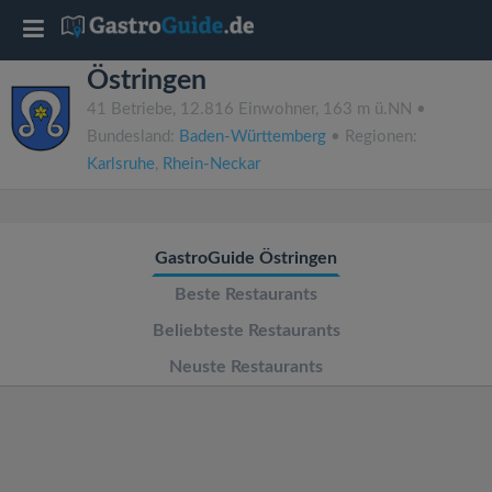
T
Östringen
o
41 Betriebe, 12.816 Einwohner, 163 m ü.NN •
Bundesland:
Baden-Württemberg
• Regionen:
g
Karlsruhe
,
Rhein-Neckar
g
GastroGuide Östringen
l
Beste Restaurants
e
Beliebteste Restaurants
Neuste Restaurants
n
a