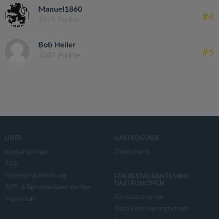
Manuel1860
#4
3075 Punkte
Bob Heiler
#5
1083 Punkte
ÜBER
GASTROGUIDE
Kontaktanfrage
Deutschland
AGB
Datenschutzerklärung
FÜR RESTAURANTS UND
GASTRONOMEN
APP- & Benutzerdaten löschen
Für Gastronomen
Impressum
Tisch Reservierungsystem