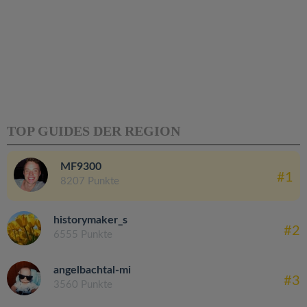
TOP GUIDES DER REGION
MF9300
#1
8207 Punkte
historymaker_s
#2
6555 Punkte
angelbachtal-mi
#3
3560 Punkte