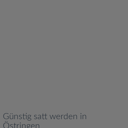
v
i
g
a
t
i
o
n
Günstig satt werden in
Östringen